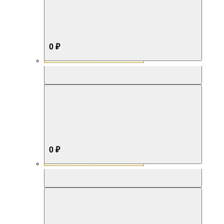
0 ₽
Aromabox Бестселлер
0 ₽
Aromabox Нежность