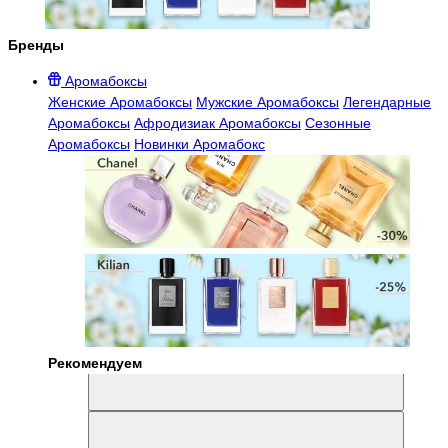
Бренды
Аромабоксы
Женские Аромабоксы
Мужские Аромабоксы
Легендарные
Аромабоксы
Афродизиак Аромабоксы
Сезонные
Аромабоксы
Новинки Аромабокс
Рекомендуем
Aromabox Легенда