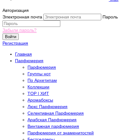
Авторизация
Электронная почта
Пароль
Забыли пароль?
Войти
Регистрация
Главная
Парфюмерия
Парфюмерия
Группы нот
По Архетипам
Коллекции
TOP | ХИТ
Аромабоксы
Люкс Парфюмерия
Селективная Парфюмерия
Арабская Парфюмерия
Винтажная парфюмерия
Парфюмерия от знаменитостей
Бестселлеры