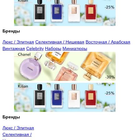
Бренды
Люкс / Элитная
Селективная / Нишевая
Восточная / Арабская
Винтажная
Celebrity
Наборы
Миниатюры
Бренды
Люкс / Элитная
Селективная /