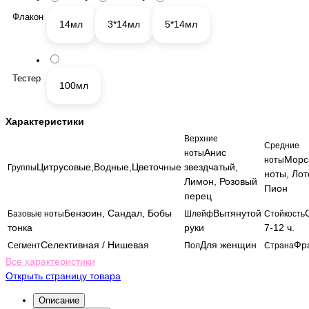
Флакон
14мл
3*14мл
5*14мл
Тестер
100мл
Характеристики
Верхние
Средние
Анис
ноты
Морс
ноты
Цитрусовые,Водные,Цветочные
звездчатый,
Группы
ноты, Лот
Лимон, Розовый
Пион
перец
Бензоин, Сандал, Бобы
Вытянутой
Базовые ноты
Шлейф
Стойкость
тонка
руки
7-12 ч.
Селективная / Нишевая
Для женщин
Фр
Сегмент
Пол
Страна
Все характеристики
Открыть страницу товара
Описание