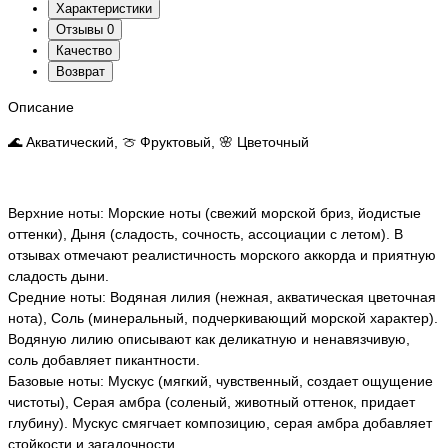
Характеристики
Отзывы
0
Качество
Возврат
Описание
🌊 Акватический, 🍈 Фруктовый, 🌸 Цветочный
Верхние ноты: Морские ноты (свежий морской бриз, йодистые
оттенки), Дыня (сладость, сочность, ассоциации с летом). В
отзывах отмечают реалистичность морского аккорда и приятную
сладость дыни.
Средние ноты: Водяная лилия (нежная, акватическая цветочная
нота), Соль (минеральный, подчеркивающий морской характер).
Водяную лилию описывают как деликатную и ненавязчивую,
соль добавляет пикантности.
Базовые ноты: Мускус (мягкий, чувственный, создает ощущение
чистоты), Серая амбра (соленый, животный оттенок, придает
глубину). Мускус смягчает композицию, серая амбра добавляет
стойкости и загадочности.