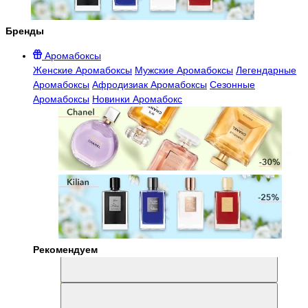
Бренды
Аромабоксы
Женские Аромабоксы
Мужские Аромабоксы
Легендарные
Аромабоксы
Афродизиак Аромабоксы
Сезонные
Аромабоксы
Новинки Аромабокс
Рекомендуем
Aromabox Легенда