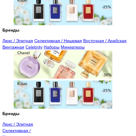
Бренды
Люкс / Элитная
Селективная / Нишевая
Восточная / Арабская
Винтажная
Celebrity
Наборы
Миниатюры
Бренды
Люкс / Элитная
Селективная /