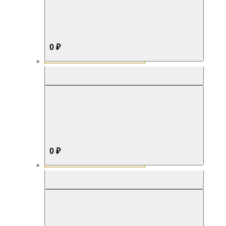
0 ₽
Aromabox Бестселлер
0 ₽
Aromabox Нежность