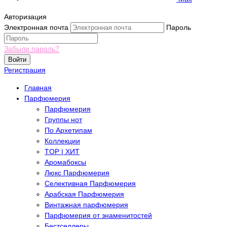
Авторизация
Электронная почта
Пароль
Забыли пароль?
Войти
Регистрация
Главная
Парфюмерия
Парфюмерия
Группы нот
По Архетипам
Коллекции
TOP | ХИТ
Аромабоксы
Люкс Парфюмерия
Селективная Парфюмерия
Арабская Парфюмерия
Винтажная парфюмерия
Парфюмерия от знаменитостей
Бестселлеры