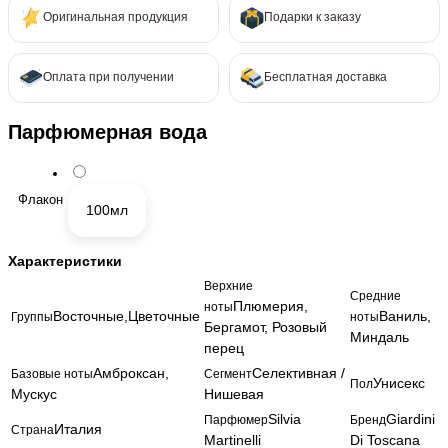
Оригинальная продукция
Подарки к заказу
Оплата при получении
Бесплатная доставка
Парфюмерная вода
Флакон
100мл
Характеристики
Верхние
Средние
Плюмерия,
ноты
Восточные,Цветочные
Ваниль,
Группы
ноты
Бергамот, Розовый
Миндаль
перец
Амброксан,
Селективная /
Базовые ноты
Сегмент
Унисекс
Пол
Мускус
Нишевая
Silvia
Giardini
Парфюмер
Бренд
Италия
Страна
Martinelli
Di Toscana