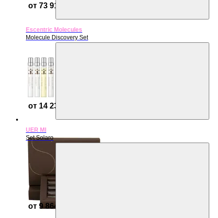
от 73 910 ₽
Escentric Molecules
Molecule Discovery Set
от 14 231 ₽
UER MI
Set Solaro
от 9 864 ₽