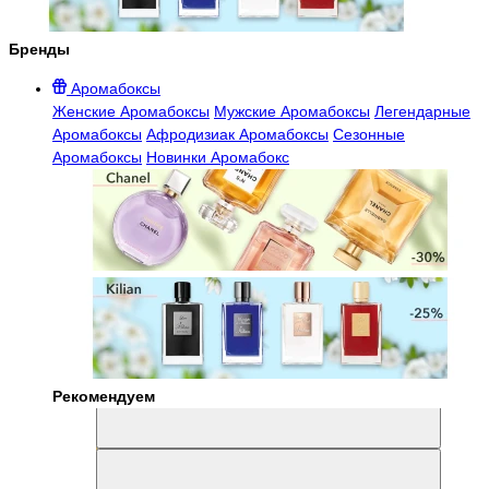
Бренды
Аромабоксы
Женские Аромабоксы
Мужские Аромабоксы
Легендарные
Аромабоксы
Афродизиак Аромабоксы
Сезонные
Аромабоксы
Новинки Аромабокс
Рекомендуем
Aromabox Легенда