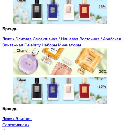
Бренды
Люкс / Элитная
Селективная / Нишевая
Восточная / Арабская
Винтажная
Celebrity
Наборы
Миниатюры
Бренды
Люкс / Элитная
Селективная /