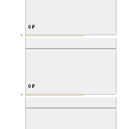
0 ₽
Aromabox Бестселлер
0 ₽
Aromabox Нежность