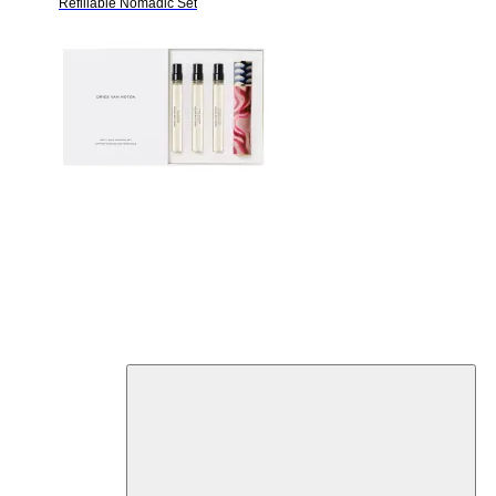
Refillable Nomadic Set