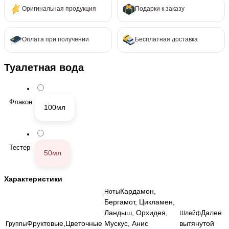
Оригинальная продукция
Подарки к заказу
Оплата при получении
Бесплатная доставка
Туалетная вода
Флакон
100мл
Тестер
50мл
Характеристики
Кардамон,
Ноты
Бергамот, Цикламен,
Ландыш, Орхидея,
Далее
Шлейф
Фруктовые,Цветочные
Мускус, Анис
вытянутой
Группы