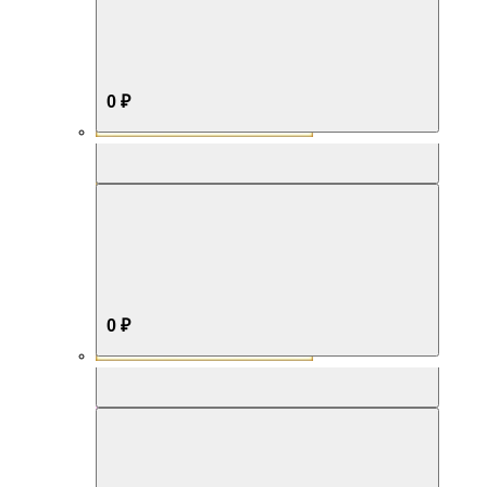
0 ₽
Aromabox Бестселлер
0 ₽
Aromabox Нежность