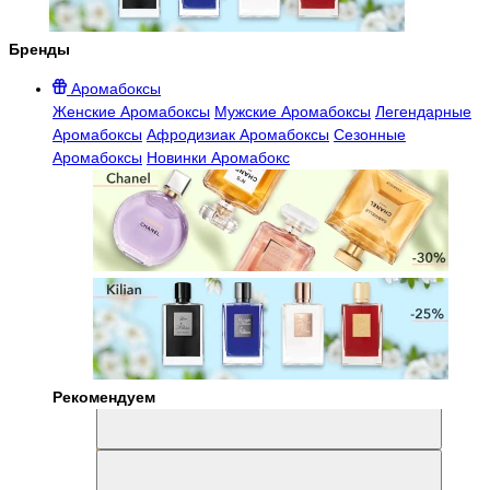
Бренды
Аромабоксы
Женские Аромабоксы
Мужские Аромабоксы
Легендарные
Аромабоксы
Афродизиак Аромабоксы
Сезонные
Аромабоксы
Новинки Аромабокс
Рекомендуем
Aromabox Легенда