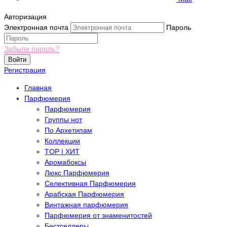
Авторизация
Электронная почта
Пароль
Забыли пароль?
Войти
Регистрация
Главная
Парфюмерия
Парфюмерия
Группы нот
По Архетипам
Коллекции
TOP | ХИТ
Аромабоксы
Люкс Парфюмерия
Селективная Парфюмерия
Арабская Парфюмерия
Винтажная парфюмерия
Парфюмерия от знаменитостей
Бестселлеры