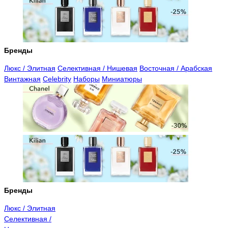
Бренды
Люкс / Элитная
Селективная / Нишевая
Восточная / Арабская
Винтажная
Celebrity
Наборы
Миниатюры
Бренды
Люкс / Элитная
Селективная /