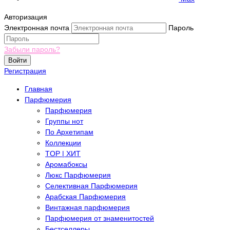
Авторизация
Электронная почта
Пароль
Забыли пароль?
Войти
Регистрация
Главная
Парфюмерия
Парфюмерия
Группы нот
По Архетипам
Коллекции
TOP | ХИТ
Аромабоксы
Люкс Парфюмерия
Селективная Парфюмерия
Арабская Парфюмерия
Винтажная парфюмерия
Парфюмерия от знаменитостей
Бестселлеры