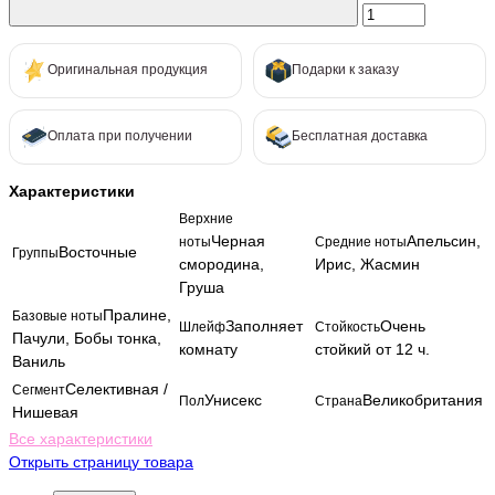
Оригинальная продукция
Подарки к заказу
Оплата при получении
Бесплатная доставка
Характеристики
Верхние
Черная
Апельсин,
ноты
Средние ноты
Восточные
Группы
смородина,
Ирис, Жасмин
Груша
Пралине,
Базовые ноты
Заполняет
Очень
Шлейф
Стойкость
Пачули, Бобы тонка,
комнату
стойкий от 12 ч.
Ваниль
Селективная /
Сегмент
Унисекс
Великобритания
Пол
Страна
Нишевая
Все характеристики
Открыть страницу товара