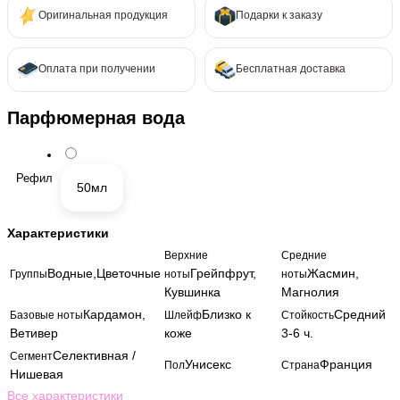
Оригинальная продукция
Подарки к заказу
Оплата при получении
Бесплатная доставка
Парфюмерная вода
Рефил
50мл
Характеристики
Верхние
Средние
Водные,Цветочные
Грейпфрут,
Жасмин,
Группы
ноты
ноты
Кувшинка
Магнолия
Кардамон,
Близко к
Средний
Базовые ноты
Шлейф
Стойкость
Ветивер
коже
3-6 ч.
Селективная /
Сегмент
Унисекс
Франция
Пол
Страна
Нишевая
Все характеристики