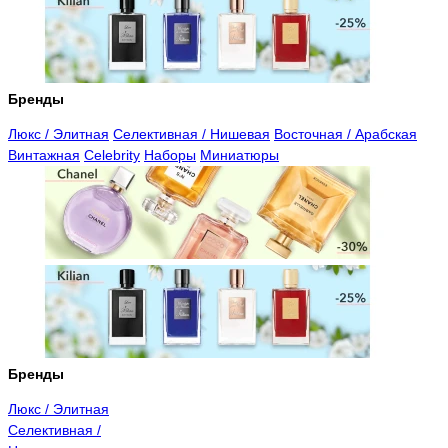
Бренды
Люкс / Элитная
Селективная / Нишевая
Восточная / Арабская
Винтажная
Celebrity
Наборы
Миниатюры
Бренды
Люкс / Элитная
Селективная /