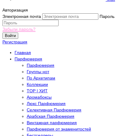
Авторизация
Электронная почта
Пароль
Забыли пароль?
Войти
Регистрация
Главная
Парфюмерия
Парфюмерия
Группы нот
По Архетипам
Коллекции
TOP | ХИТ
Аромабоксы
Люкс Парфюмерия
Селективная Парфюмерия
Арабская Парфюмерия
Винтажная парфюмерия
Парфюмерия от знаменитостей
Бестселлеры