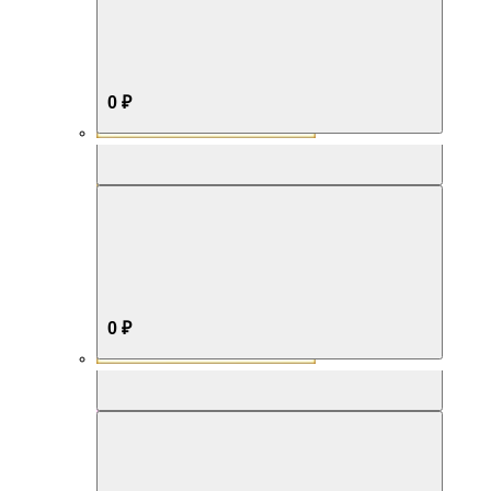
0 ₽
Aromabox Бестселлер
0 ₽
Aromabox Нежность