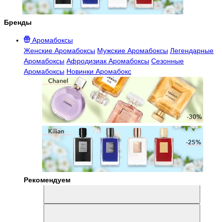
Бренды
Аромабоксы
Женские Аромабоксы
Мужские Аромабоксы
Легендарные
Аромабоксы
Афродизиак Аромабоксы
Сезонные
Аромабоксы
Новинки Аромабокс
Рекомендуем
Aromabox Легенда