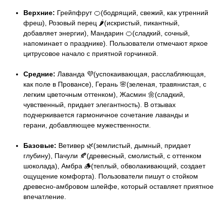
Верхние:
Грейпфрут 🍊(бодрящий, свежий, как утренний
фреш), Розовый перец 🌶️(искристый, пикантный,
добавляет энергии), Мандарин 🍊(сладкий, сочный,
напоминает о празднике). Пользователи отмечают яркое
цитрусовое начало с приятной горчинкой.
Средние:
Лаванда 💜(успокаивающая, расслабляющая,
как поле в Провансе), Герань 🌸(зеленая, травянистая, с
легким цветочным оттенком), Жасмин 🌼(сладкий,
чувственный, придает элегантность). В отзывах
подчеркивается гармоничное сочетание лаванды и
герани, добавляющее мужественности.
Базовые:
Ветивер 🌿(землистый, дымный, придает
глубину), Пачули 🍂(древесный, смолистый, с оттенком
шоколада), Амбра 🪵(теплый, обволакивающий, создает
ощущение комфорта). Пользователи пишут о стойком
древесно-амбровом шлейфе, который оставляет приятное
впечатление.