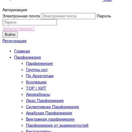
Авторизация
Электронная почта
Пароль
Забыли пароль?
Войти
Регистрация
Главная
Парфюмерия
Парфюмерия
Группы нот
По Архетипам
Коллекции
TOP | ХИТ
Аромабоксы
Люкс Парфюмерия
Селективная Парфюмерия
Арабская Парфюмерия
Винтажная парфюмерия
Парфюмерия от знаменитостей
Бестселлеры