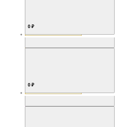
0 ₽
Aromabox Бестселлер
0 ₽
Aromabox Нежность