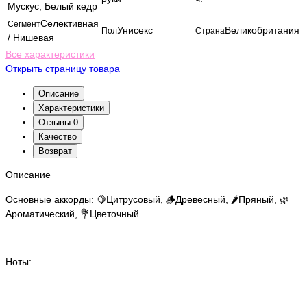
Мускус, Белый кедр
Селективная
Сегмент
Унисекс
Великобритания
Пол
Страна
/ Нишевая
Все характеристики
Открыть страницу товара
Описание
Характеристики
Отзывы
0
Качество
Возврат
Описание
Основные аккорды: 🍋Цитрусовый, 🪵Древесный, 🌶️Пряный, 🌿
Ароматический, 💐Цветочный.
Ноты: