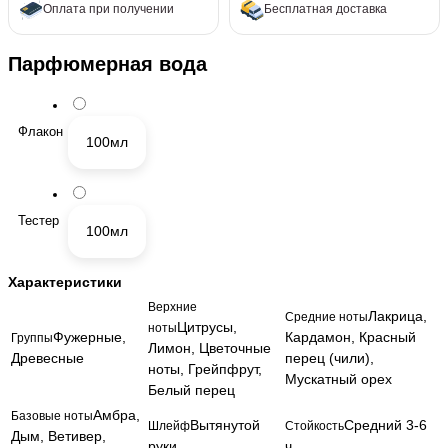
Оплата при получении
Бесплатная доставка
Парфюмерная вода
Флакон
100мл
Тестер
100мл
Характеристики
Верхние
Лакрица,
Средние ноты
Цитрусы,
ноты
Фужерные,
Кардамон, Красный
Группы
Лимон, Цветочные
Древесные
перец (чили),
ноты, Грейпфрут,
Мускатный орех
Белый перец
Амбра,
Базовые ноты
Вытянутой
Средний 3-6
Шлейф
Стойкость
Дым, Ветивер,
руки
ч.