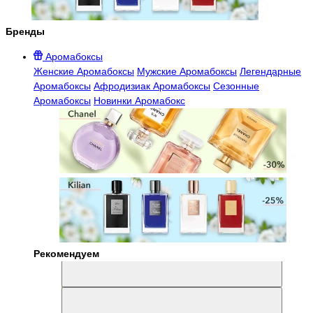
Бренды
Аромабоксы
Женские Аромабоксы
Мужские Аромабоксы
Легендарные
Аромабоксы
Афродизиак Аромабоксы
Сезонные
Аромабоксы
Новинки Аромабокс
Рекомендуем
Aromabox Легенда