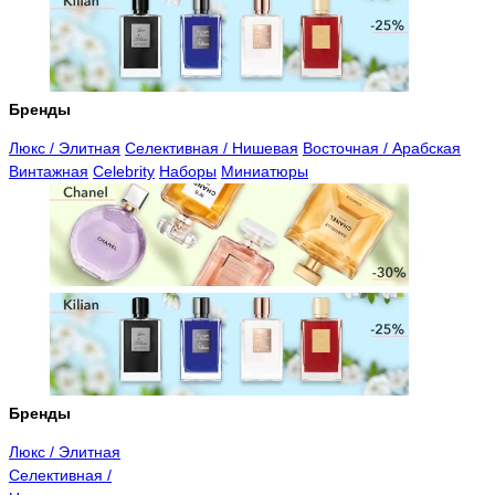
Бренды
Люкс / Элитная
Селективная / Нишевая
Восточная / Арабская
Винтажная
Celebrity
Наборы
Миниатюры
Бренды
Люкс / Элитная
Селективная /