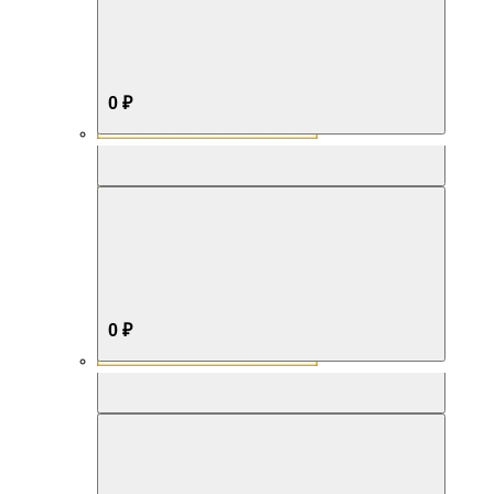
0 ₽
Aromabox Бестселлер
0 ₽
Aromabox Нежность