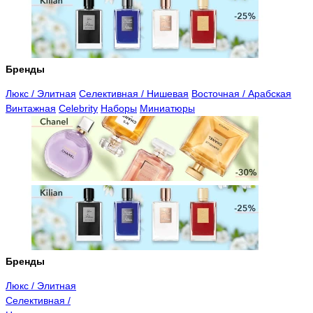
Бренды
Люкс / Элитная
Селективная / Нишевая
Восточная / Арабская
Винтажная
Celebrity
Наборы
Миниатюры
Бренды
Люкс / Элитная
Селективная /