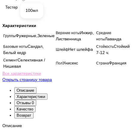
Тестер
100мл
Характеристики
Инжир,
Верхние ноты
Средние
Фужерные,Зеленые
Группы
Лиственница
Лаванда
ноты
Сандал,
Стойкий
Базовые ноты
Стойкость
Нет шлейфа
Шлейф
Белый кедр
7-12 ч.
Селективная /
Сегмент
Унисекс
Франция
Пол
Страна
Нишевая
Все характеристики
Открыть страницу товара
Описание
Характеристики
Отзывы
0
Качество
Возврат
Описание