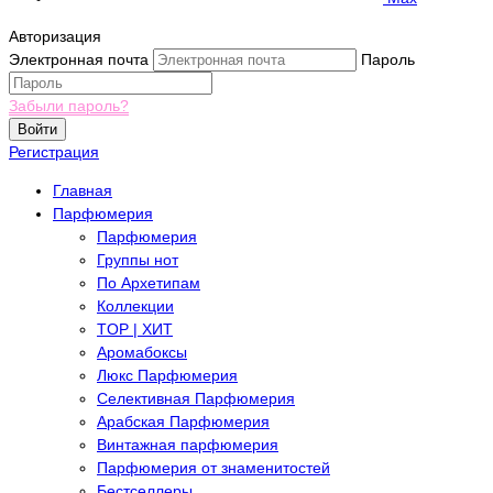
Авторизация
Электронная почта
Пароль
Забыли пароль?
Войти
Регистрация
Главная
Парфюмерия
Парфюмерия
Группы нот
По Архетипам
Коллекции
TOP | ХИТ
Аромабоксы
Люкс Парфюмерия
Селективная Парфюмерия
Арабская Парфюмерия
Винтажная парфюмерия
Парфюмерия от знаменитостей
Бестселлеры