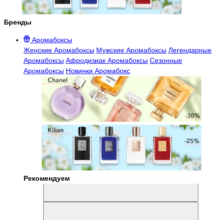
Бренды
Аромабоксы
Женские Аромабоксы
Мужские Аромабоксы
Легендарные
Аромабоксы
Афродизиак Аромабоксы
Сезонные
Аромабоксы
Новинки Аромабокс
Рекомендуем
Aromabox Легенда