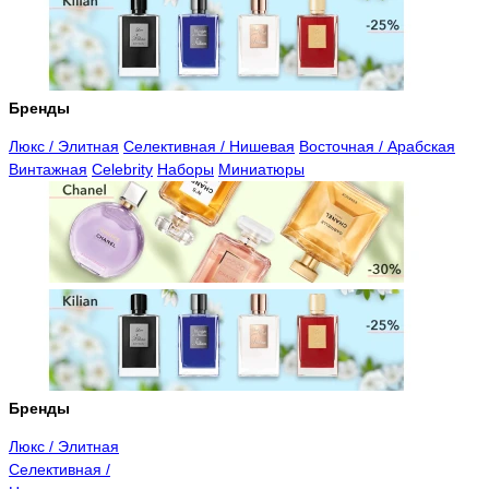
Бренды
Люкс / Элитная
Селективная / Нишевая
Восточная / Арабская
Винтажная
Celebrity
Наборы
Миниатюры
Бренды
Люкс / Элитная
Селективная /