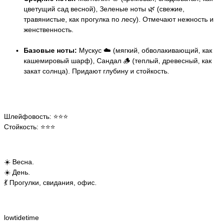
цветущий сад весной), Зеленые ноты 🌿 (свежие,
травянистые, как прогулка по лесу). Отмечают нежность и
женственность.
Базовые ноты:
Мускус ☁️ (мягкий, обволакивающий, как
кашемировый шарф), Сандал 🪵 (теплый, древесный, как
закат солнца). Придают глубину и стойкость.
Шлейфовость: ⭐️⭐️⭐️
Стойкость: ⭐️⭐️⭐️
☀️ Весна.
☀️ День.
💃 Прогулки, свидания, офис.
lowtidetime