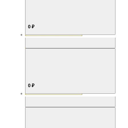
0 ₽
Aromabox Бестселлер
0 ₽
Aromabox Нежность