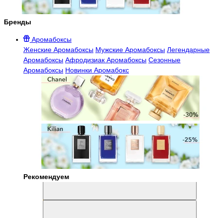
Бренды
Аромабоксы
Женские Аромабоксы
Мужские Аромабоксы
Легендарные
Аромабоксы
Афродизиак Аромабоксы
Сезонные
Аромабоксы
Новинки Аромабокс
Рекомендуем
Aromabox Легенда