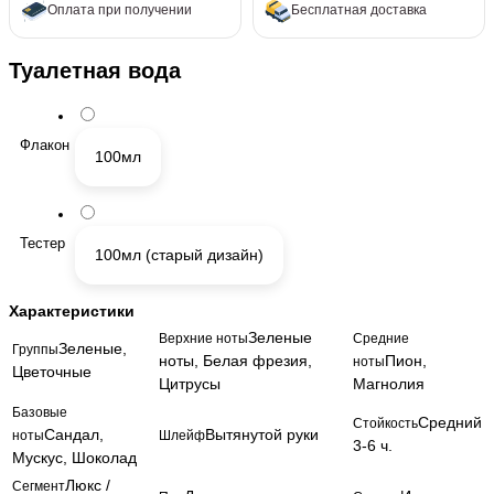
Оплата при получении
Бесплатная доставка
Туалетная вода
Флакон
100мл
Тестер
100мл (старый дизайн)
Характеристики
Зеленые
Верхние ноты
Средние
Зеленые,
Группы
ноты, Белая фрезия,
Пион,
ноты
Цветочные
Цитрусы
Магнолия
Базовые
Средний
Стойкость
Сандал,
Вытянутой руки
ноты
Шлейф
3-6 ч.
Мускус, Шоколад
Люкс /
Сегмент