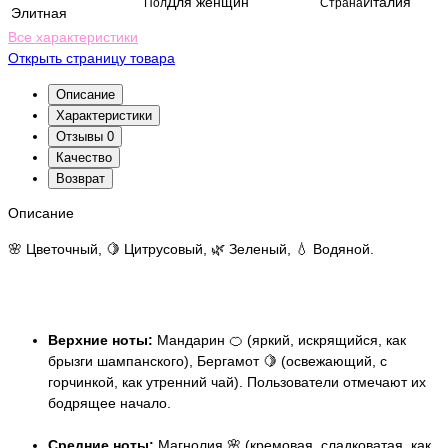
Для женщин
Италия
Пол
Страна
Элитная
Все характеристики
Открыть страницу товара
Описание
Характеристики
Отзывы
0
Качество
Возврат
Описание
🌸 Цветочный, 🍋 Цитрусовый, 🌿 Зеленый, 💧 Водяной.
Верхние ноты:
Мандарин 🍊 (яркий, искрящийся, как
брызги шампанского), Бергамот 🍋 (освежающий, с
горчинкой, как утренний чай). Пользователи отмечают их
бодрящее начало.
Средние ноты:
Магнолия 🌸 (кремовая, сладковатая, как