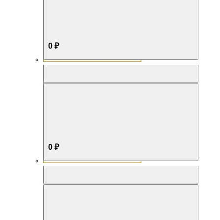
0 ₽
Aromabox Бестселлер
0 ₽
Aromabox Нежность