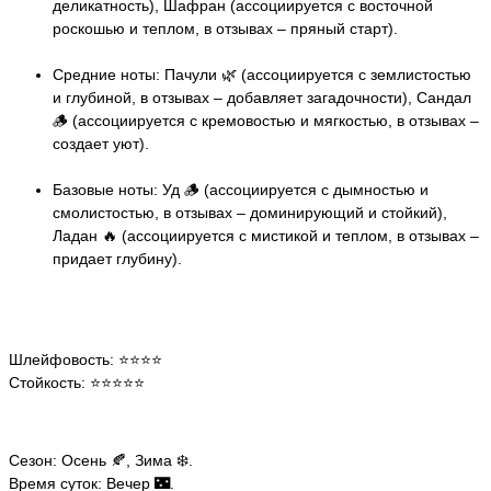
деликатность), Шафран (ассоциируется с восточной
роскошью и теплом, в отзывах – пряный старт).
Средние ноты: Пачули 🌿 (ассоциируется с землистостью
и глубиной, в отзывах – добавляет загадочности), Сандал
🪵 (ассоциируется с кремовостью и мягкостью, в отзывах –
создает уют).
Базовые ноты: Уд 🪵 (ассоциируется с дымностью и
смолистостью, в отзывах – доминирующий и стойкий),
Ладан 🔥 (ассоциируется с мистикой и теплом, в отзывах –
придает глубину).
Шлейфовость: ⭐️⭐️⭐️⭐️
Стойкость: ⭐️⭐️⭐️⭐️⭐️
Сезон: Осень 🍂, Зима ❄️.
Время суток: Вечер 🌃.