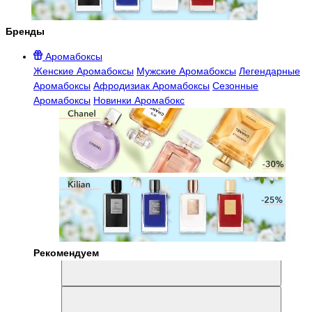
Бренды
Аромабоксы
Женские Аромабоксы
Мужские Аромабоксы
Легендарные
Аромабоксы
Афродизиак Аромабоксы
Сезонные
Аромабоксы
Новинки Аромабокс
Рекомендуем
Aromabox Легенда