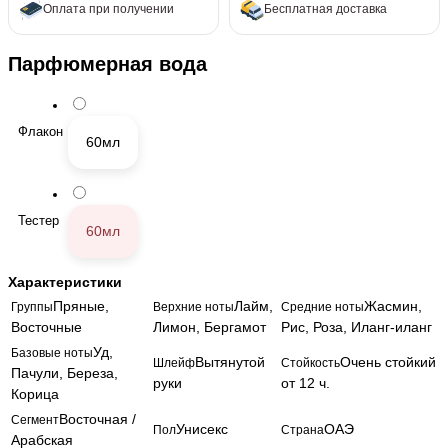
Оплата при получении
Бесплатная доставка
Парфюмерная вода
Флакон
60мл
Тестер
60мл
Характеристики
Пряные,
Лайм,
Жасмин,
Группы
Верхние ноты
Средние ноты
Восточные
Лимон, Бергамот
Рис, Роза, Иланг-иланг
Уд,
Базовые ноты
Вытянутой
Очень стойкий
Шлейф
Стойкость
Пачули, Береза,
руки
от 12 ч.
Корица
Восточная /
Сегмент
Унисекс
ОАЭ
Пол
Страна
Арабская