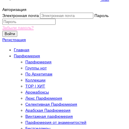
Авторизация
Электронная почта
Пароль
Забыли пароль?
Войти
Регистрация
Главная
Парфюмерия
Парфюмерия
Группы нот
По Архетипам
Коллекции
TOP | ХИТ
Аромабоксы
Люкс Парфюмерия
Селективная Парфюмерия
Арабская Парфюмерия
Винтажная парфюмерия
Парфюмерия от знаменитостей
Бестселлеры