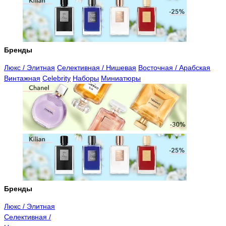
Бренды
Люкс / Элитная
Селективная / Нишевая
Восточная / Арабская
Винтажная
Celebrity
Наборы
Миниатюры
Бренды
Люкс / Элитная
Селективная /