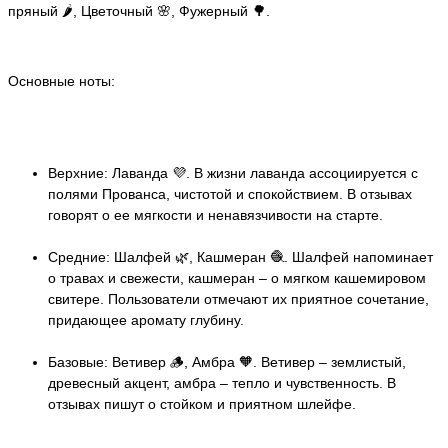
пряный 🌶️, Цветочный 🌸, Фужерный 🌳.
Основные ноты:
Верхние: Лаванда 💜. В жизни лаванда ассоциируется с
полями Прованса, чистотой и спокойствием. В отзывах
говорят о ее мягкости и ненавязчивости на старте.
Средние: Шалфей 🌿, Кашмеран 🧶. Шалфей напоминает
о травах и свежести, кашмеран – о мягком кашемировом
свитере. Пользователи отмечают их приятное сочетание,
придающее аромату глубину.
Базовые: Ветивер 🪵, Амбра 🧡. Ветивер – землистый,
древесный акцент, амбра – тепло и чувственность. В
отзывах пишут о стойком и приятном шлейфе.