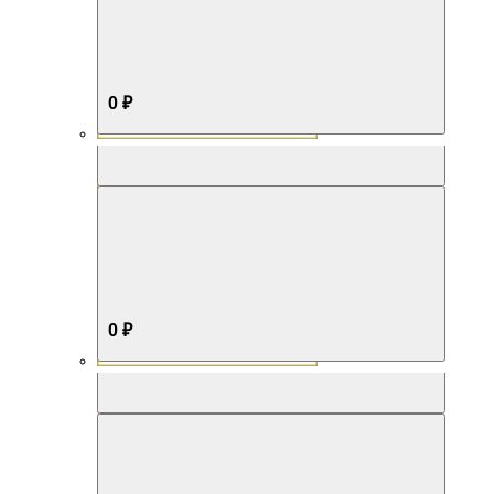
0 ₽
Aromabox Бестселлер
0 ₽
Aromabox Нежность