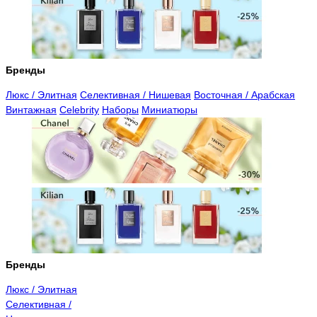
Бренды
Люкс / Элитная
Селективная / Нишевая
Восточная / Арабская
Винтажная
Celebrity
Наборы
Миниатюры
Бренды
Люкс / Элитная
Селективная /