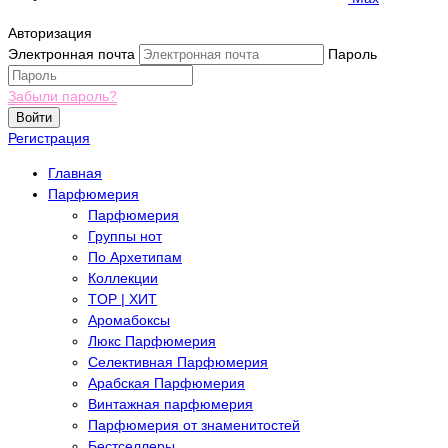
Авторизация
Электронная почта
Пароль
Забыли пароль?
Войти
Регистрация
Главная
Парфюмерия
Парфюмерия
Группы нот
По Архетипам
Коллекции
TOP | ХИТ
Аромабоксы
Люкс Парфюмерия
Селективная Парфюмерия
Арабская Парфюмерия
Винтажная парфюмерия
Парфюмерия от знаменитостей
Бестселлеры