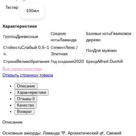
Тестер
100мл
Характеристики
Гваяковое
Средние
Базовые ноты
Древесные
Группы
Лаванда
дерево
ноты
Слабый 0,5–1
Люкс /
Стойкость
Сегмент
Для мужчин
Пол
ч.
Элитная
Великобритания
2020
Alfred Dunhill
Страна
Год создания
Бренд
Все характеристики
Открыть страницу товара
Описание
Характеристики
Отзывы
0
Качество
Возврат
Описание
Основные аккорды: Лаванда 💜, Ароматический 🌿, Свежий