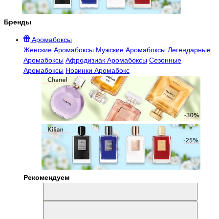
Бренды
Аромабоксы
Женские Аромабоксы
Мужские Аромабоксы
Легендарные
Аромабоксы
Афродизиак Аромабоксы
Сезонные
Аромабоксы
Новинки Аромабокс
Рекомендуем
Aromabox Легенда