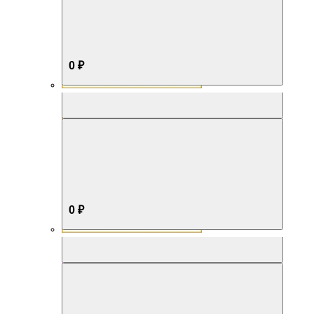
0 ₽
Aromabox Бестселлер
0 ₽
Aromabox Нежность