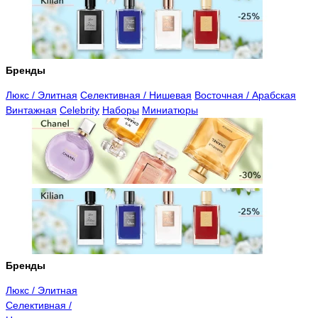
Бренды
Люкс / Элитная
Селективная / Нишевая
Восточная / Арабская
Винтажная
Celebrity
Наборы
Миниатюры
Бренды
Люкс / Элитная
Селективная /