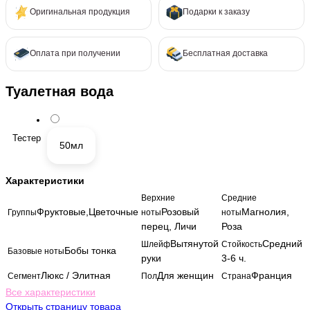
Оригинальная продукция
Подарки к заказу
Оплата при получении
Бесплатная доставка
Туалетная вода
Тестер
50мл
Характеристики
Верхние
Средние
Фруктовые,Цветочные
Розовый
Магнолия,
Группы
ноты
ноты
перец, Личи
Роза
Вытянутой
Средний
Шлейф
Стойкость
Бобы тонка
Базовые ноты
руки
3-6 ч.
Люкс / Элитная
Для женщин
Франция
Сегмент
Пол
Страна
Все характеристики
Открыть страницу товара