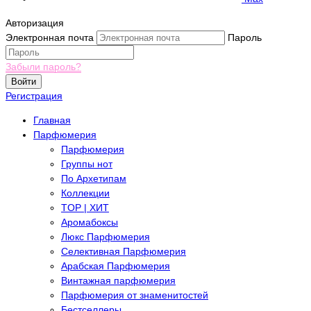
Авторизация
Электронная почта
Пароль
Забыли пароль?
Войти
Регистрация
Главная
Парфюмерия
Парфюмерия
Группы нот
По Архетипам
Коллекции
TOP | ХИТ
Аромабоксы
Люкс Парфюмерия
Селективная Парфюмерия
Арабская Парфюмерия
Винтажная парфюмерия
Парфюмерия от знаменитостей
Бестселлеры