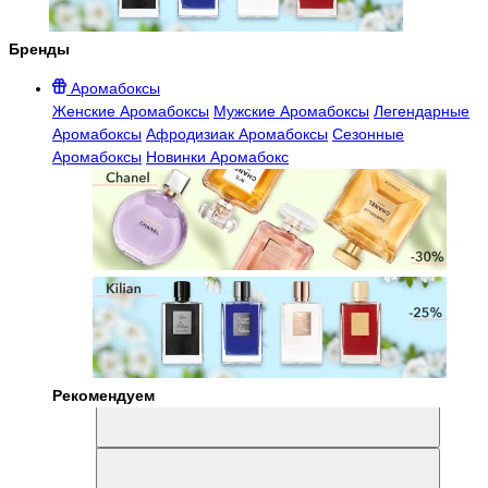
Бренды
Аромабоксы
Женские Аромабоксы
Мужские Аромабоксы
Легендарные
Аромабоксы
Афродизиак Аромабоксы
Сезонные
Аромабоксы
Новинки Аромабокс
Рекомендуем
Aromabox Легенда