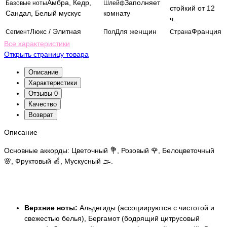
Амбра, Кедр,
Заполняет
Базовые ноты
Шлейф
стойкий от 12
Сандал, Белый мускус
комнату
ч.
Люкс / Элитная
Для женщин
Франция
Сегмент
Пол
Страна
Все характеристики
Открыть страницу товара
Описание
Характеристики
Отзывы
0
Качество
Возврат
Описание
Основные аккорды: Цветочный 💐, Розовый 🌹, Белоцветочный
🌸, Фруктовый 🍎, Мускусный 🌫️.
Верхние ноты:
Альдегиды (ассоциируются с чистотой и
свежестью белья), Бергамот (бодрящий цитрусовый