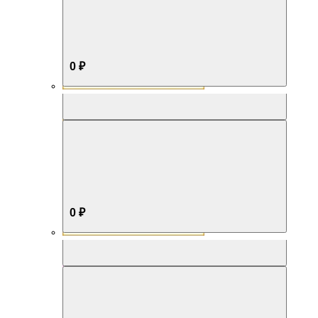
0 ₽
Aromabox Бестселлер
0 ₽
Aromabox Нежность