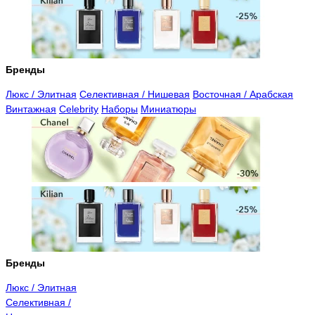
Бренды
Люкс / Элитная
Селективная / Нишевая
Восточная / Арабская
Винтажная
Celebrity
Наборы
Миниатюры
Бренды
Люкс / Элитная
Селективная /