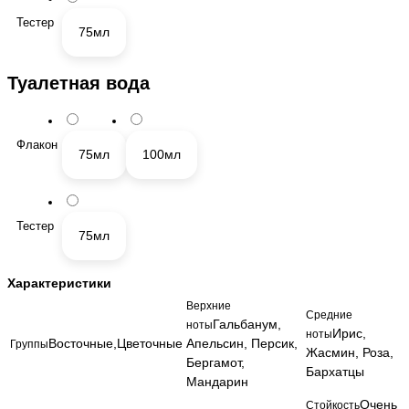
Тестер
75мл
Туалетная вода
Флакон
75мл
100мл
Тестер
75мл
Характеристики
Верхние
Средние
Гальбанум,
ноты
Ирис,
ноты
Восточные,Цветочные
Апельсин, Персик,
Группы
Жасмин, Роза,
Бергамот,
Бархатцы
Мандарин
Очень
Стойкость