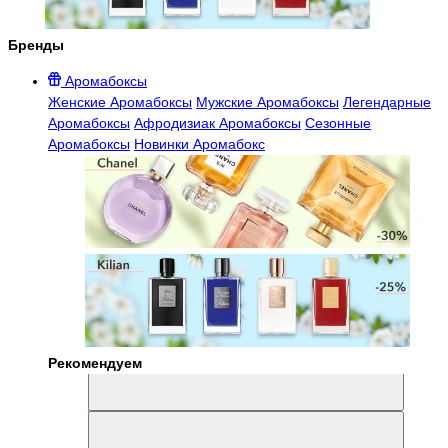
Бренды
Аромабоксы
Женские Аромабоксы
Мужские Аромабоксы
Легендарные
Аромабоксы
Афродизиак Аромабоксы
Сезонные
Аромабоксы
Новинки Аромабокс
Рекомендуем
Aromabox Легенда