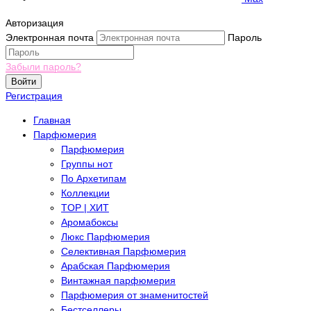
Авторизация
Электронная почта
Пароль
Забыли пароль?
Войти
Регистрация
Главная
Парфюмерия
Парфюмерия
Группы нот
По Архетипам
Коллекции
TOP | ХИТ
Аромабоксы
Люкс Парфюмерия
Селективная Парфюмерия
Арабская Парфюмерия
Винтажная парфюмерия
Парфюмерия от знаменитостей
Бестселлеры