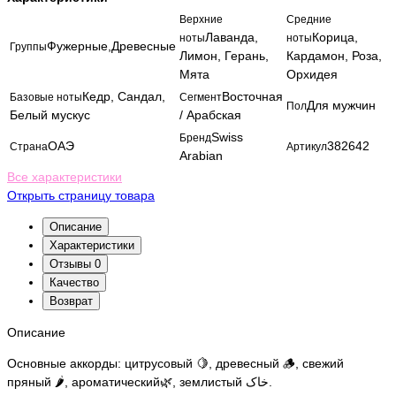
Верхние
Средние
Лаванда,
Корица,
ноты
ноты
Фужерные,Древесные
Группы
Лимон, Герань,
Кардамон, Роза,
Мята
Орхидея
Кедр, Сандал,
Восточная
Базовые ноты
Сегмент
Для мужчин
Пол
Белый мускус
/ Арабская
Swiss
Бренд
ОАЭ
382642
Страна
Артикул
Arabian
Все характеристики
Открыть страницу товара
Описание
Характеристики
Отзывы
0
Качество
Возврат
Описание
Основные аккорды: цитрусовый 🍋, древесный 🪵, свежий
пряный 🌶️, ароматический🌿, землистый خاک.