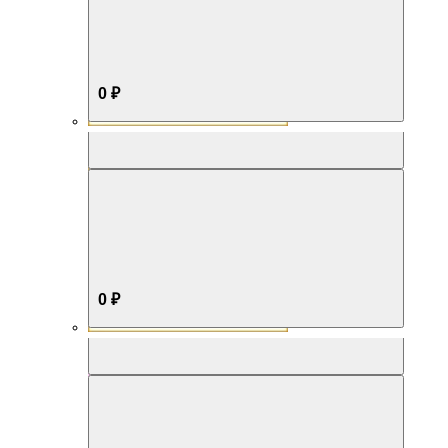
0 ₽
Aromabox Бестселлер
0 ₽
Aromabox Нежность