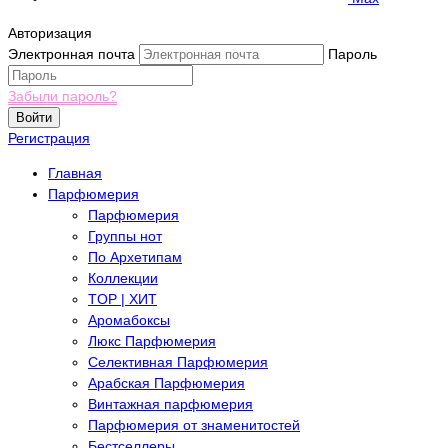
Авторизация
Электронная почта
Пароль
Забыли пароль?
Войти
Регистрация
Главная
Парфюмерия
Парфюмерия
Группы нот
По Архетипам
Коллекции
TOP | ХИТ
Аромабоксы
Люкс Парфюмерия
Селективная Парфюмерия
Арабская Парфюмерия
Винтажная парфюмерия
Парфюмерия от знаменитостей
Бестселлеры