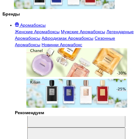
Бренды
Аромабоксы
Женские Аромабоксы
Мужские Аромабоксы
Легендарные
Аромабоксы
Афродизиак Аромабоксы
Сезонные
Аромабоксы
Новинки Аромабокс
Рекомендуем
Aromabox Легенда