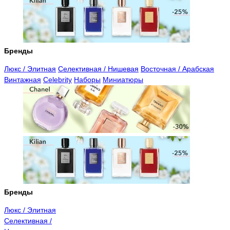
Бренды
Люкс / Элитная
Селективная / Нишевая
Восточная / Арабская
Винтажная
Celebrity
Наборы
Миниатюры
Бренды
Люкс / Элитная
Селективная /