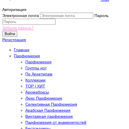
Авторизация
Электронная почта
Пароль
Забыли пароль?
Войти
Регистрация
Главная
Парфюмерия
Парфюмерия
Группы нот
По Архетипам
Коллекции
TOP | ХИТ
Аромабоксы
Люкс Парфюмерия
Селективная Парфюмерия
Арабская Парфюмерия
Винтажная парфюмерия
Парфюмерия от знаменитостей
Бестселлеры