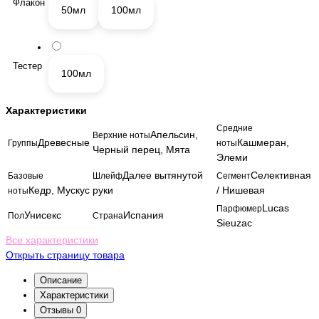
Флакон
50мл
100мл
Тестер
100мл
Характеристики
Средние
Апельсин,
Верхние ноты
Древесные
Кашмеран,
Группы
ноты
Черный перец, Мята
Элеми
Далее вытянутой
Селективная
Базовые
Шлейф
Сегмент
Кедр, Мускус
руки
/ Нишевая
ноты
Lucas
Парфюмер
Унисекс
Испания
Пол
Страна
Sieuzac
Все характеристики
Открыть страницу товара
Описание
Характеристики
Отзывы
0