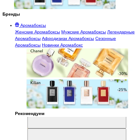
Бренды
Аромабоксы
Женские Аромабоксы
Мужские Аромабоксы
Легендарные
Аромабоксы
Афродизиак Аромабоксы
Сезонные
Аромабоксы
Новинки Аромабокс
Рекомендуем
Aromabox Легенда