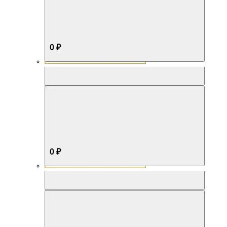
0 ₽
Aromabox Бестселлер
0 ₽
Aromabox Нежность