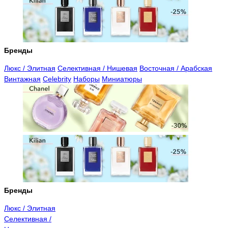
Бренды
Люкс / Элитная
Селективная / Нишевая
Восточная / Арабская
Винтажная
Celebrity
Наборы
Миниатюры
Бренды
Люкс / Элитная
Селективная /