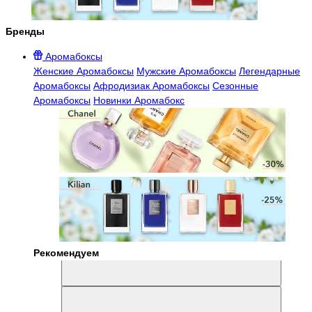
Бренды
Аромабоксы
Женские Аромабоксы
Мужские Аромабоксы
Легендарные
Аромабоксы
Афродизиак Аромабоксы
Сезонные
Аромабоксы
Новинки Аромабокс
Рекомендуем
Aromabox Легенда