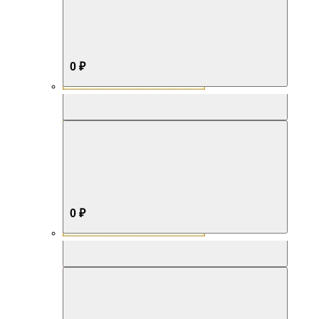
0 ₽
Aromabox Бестселлер
0 ₽
Aromabox Нежность