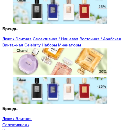
Бренды
Люкс / Элитная
Селективная / Нишевая
Восточная / Арабская
Винтажная
Celebrity
Наборы
Миниатюры
Бренды
Люкс / Элитная
Селективная /