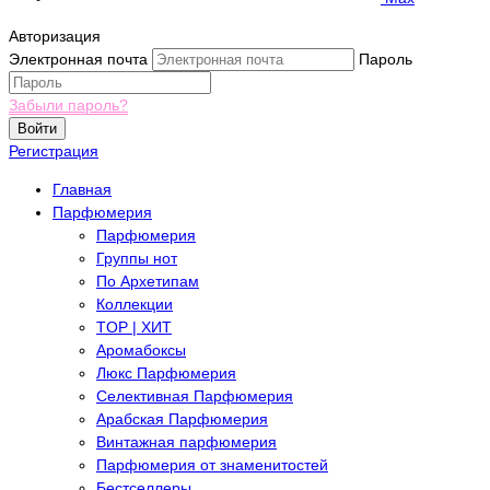
Авторизация
Электронная почта
Пароль
Забыли пароль?
Войти
Регистрация
Главная
Парфюмерия
Парфюмерия
Группы нот
По Архетипам
Коллекции
TOP | ХИТ
Аромабоксы
Люкс Парфюмерия
Селективная Парфюмерия
Арабская Парфюмерия
Винтажная парфюмерия
Парфюмерия от знаменитостей
Бестселлеры