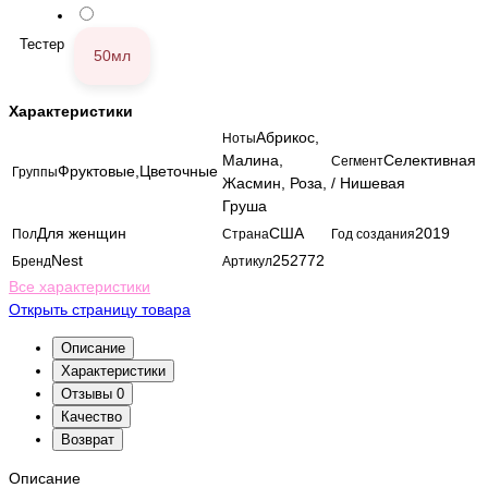
Тестер
50мл
Характеристики
Абрикос,
Ноты
Малина,
Селективная
Сегмент
Фруктовые,Цветочные
Группы
Жасмин, Роза,
/ Нишевая
Груша
Для женщин
США
2019
Пол
Страна
Год создания
Nest
252772
Бренд
Артикул
Все характеристики
Открыть страницу товара
Описание
Характеристики
Отзывы
0
Качество
Возврат
Описание