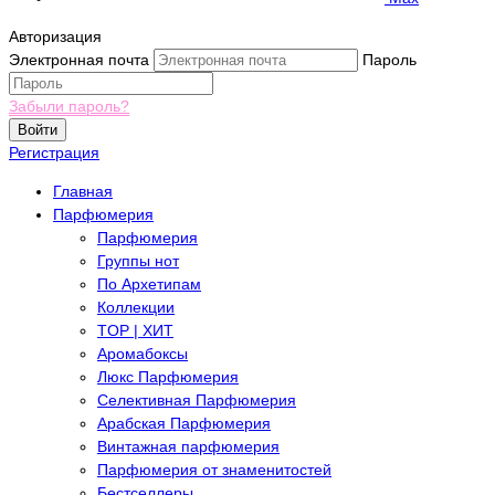
Авторизация
Электронная почта
Пароль
Забыли пароль?
Войти
Регистрация
Главная
Парфюмерия
Парфюмерия
Группы нот
По Архетипам
Коллекции
TOP | ХИТ
Аромабоксы
Люкс Парфюмерия
Селективная Парфюмерия
Арабская Парфюмерия
Винтажная парфюмерия
Парфюмерия от знаменитостей
Бестселлеры