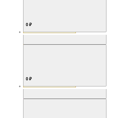
0 ₽
Aromabox Бестселлер
0 ₽
Aromabox Нежность