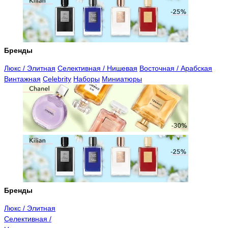
Бренды
Люкс / Элитная
Селективная / Нишевая
Восточная / Арабская
Винтажная
Celebrity
Наборы
Миниатюры
Бренды
Люкс / Элитная
Селективная /