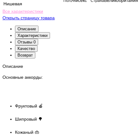
Унисекс
Великобритания
Пол
Страна
Нишевая
Все характеристики
Открыть страницу товара
Описание
Характеристики
Отзывы
0
Качество
Возврат
Описание
Основные аккорды:
Фруктовый 🍎
Шипровый 🌳
Кожаный 👜