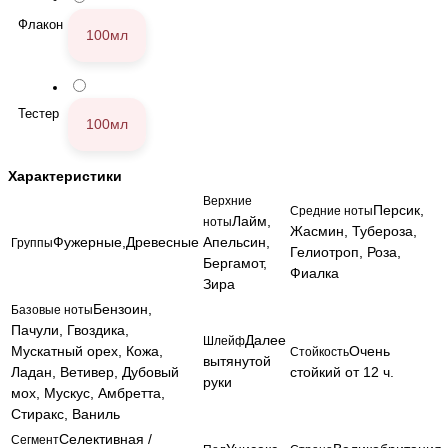
Флакон
100мл
Тестер
100мл
Характеристики
Верхние
Персик,
Средние ноты
Лайм,
ноты
Жасмин, Тубероза,
Фужерные,Древесные
Апельсин,
Группы
Гелиотроп, Роза,
Бергамот,
Фиалка
Зира
Бензоин,
Базовые ноты
Пачули, Гвоздика,
Далее
Шлейф
Мускатный орех, Кожа,
Очень
Стойкость
вытянутой
Ладан, Ветивер, Дубовый
стойкий от 12 ч.
руки
мох, Мускус, Амбретта,
Стиракс, Ваниль
Селективная /
Сегмент