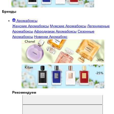
Бренды
Аромабоксы
Женские Аромабоксы
Мужские Аромабоксы
Легендарные
Аромабоксы
Афродизиак Аромабоксы
Сезонные
Аромабоксы
Новинки Аромабокс
Рекомендуем
Aromabox Легенда