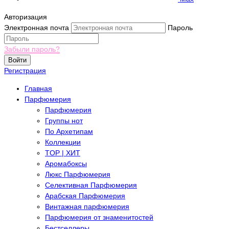
Авторизация
Электронная почта
Пароль
Забыли пароль?
Войти
Регистрация
Главная
Парфюмерия
Парфюмерия
Группы нот
По Архетипам
Коллекции
TOP | ХИТ
Аромабоксы
Люкс Парфюмерия
Селективная Парфюмерия
Арабская Парфюмерия
Винтажная парфюмерия
Парфюмерия от знаменитостей
Бестселлеры