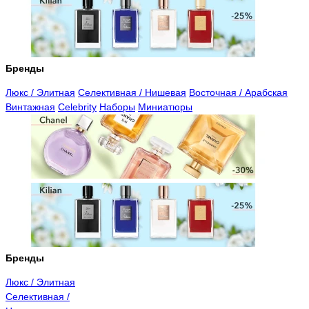
Бренды
Люкс / Элитная
Селективная / Нишевая
Восточная / Арабская
Винтажная
Celebrity
Наборы
Миниатюры
Бренды
Люкс / Элитная
Селективная /