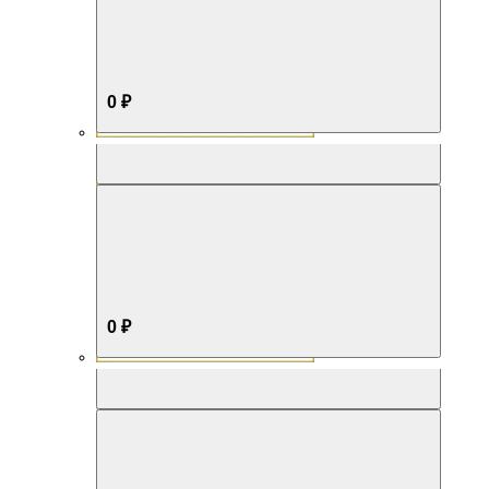
0 ₽
Aromabox Бестселлер
0 ₽
Aromabox Нежность