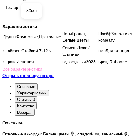
Тестер
80мл
Характеристики
Гранат,
Заполняет
Ноты
Шлейф
Фруктовые,Цветочные
Группы
Белые цветы
комнату
Люкс /
Сегмент
Стойкий 7-12 ч.
Для женщин
Стойкость
Пол
Элитная
Испания
2023
Rabanne
Страна
Год создания
Бренд
Все характеристики
Открыть страницу товара
Описание
Характеристики
Отзывы
0
Качество
Возврат
Описание
Основные аккорды: Белые цветы 💐, сладкий 🍬, ванильный🍦,