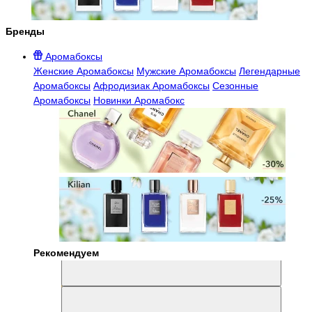
Бренды
Аромабоксы
Женские Аромабоксы
Мужские Аромабоксы
Легендарные
Аромабоксы
Афродизиак Аромабоксы
Сезонные
Аромабоксы
Новинки Аромабокс
Рекомендуем
Aromabox Легенда