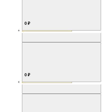
0 ₽
Aromabox Бестселлер
0 ₽
Aromabox Нежность