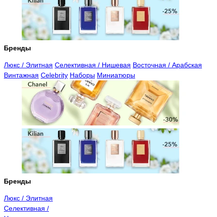
Бренды
Люкс / Элитная
Селективная / Нишевая
Восточная / Арабская
Винтажная
Celebrity
Наборы
Миниатюры
Бренды
Люкс / Элитная
Селективная /