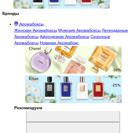
Бренды
Аромабоксы
Женские Аромабоксы
Мужские Аромабоксы
Легендарные
Аромабоксы
Афродизиак Аромабоксы
Сезонные
Аромабоксы
Новинки Аромабокс
Рекомендуем
Aromabox Легенда