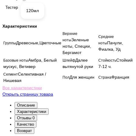
Тестер
120мл
Характеристики
Верхние
Средние
Зеленые
ноты
Древесные,Цветочные
Пачули,
Группы
ноты
ноты, Специи,
Фиалка, Уд
Бергамот
Амбра, Белый
Далее
Стойкий
Базовые ноты
Шлейф
Стойкость
мускус, Ветивер
вытянутой руки
7-12 ч.
Селективная /
Сегмент
Для женщин
Франция
Пол
Страна
Нишевая
Все характеристики
Открыть страницу товара
Описание
Характеристики
Отзывы
0
Качество
Возврат