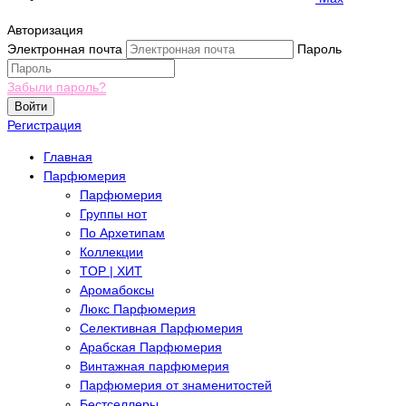
Авторизация
Электронная почта
Пароль
Забыли пароль?
Войти
Регистрация
Главная
Парфюмерия
Парфюмерия
Группы нот
По Архетипам
Коллекции
TOP | ХИТ
Аромабоксы
Люкс Парфюмерия
Селективная Парфюмерия
Арабская Парфюмерия
Винтажная парфюмерия
Парфюмерия от знаменитостей
Бестселлеры