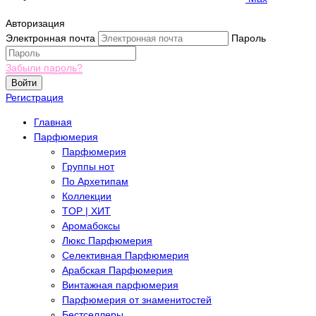
Авторизация
Электронная почта
Пароль
Забыли пароль?
Войти
Регистрация
Главная
Парфюмерия
Парфюмерия
Группы нот
По Архетипам
Коллекции
TOP | ХИТ
Аромабоксы
Люкс Парфюмерия
Селективная Парфюмерия
Арабская Парфюмерия
Винтажная парфюмерия
Парфюмерия от знаменитостей
Бестселлеры