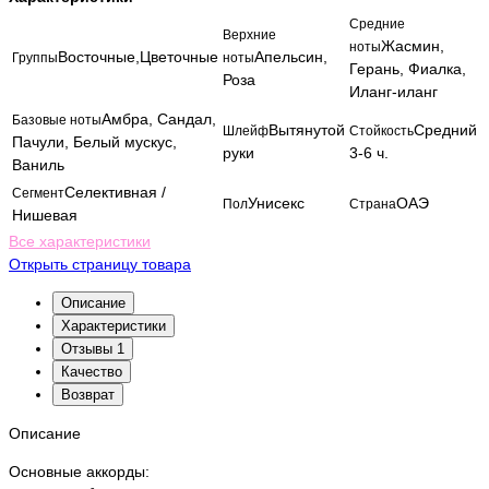
Средние
Верхние
Жасмин,
ноты
Восточные,Цветочные
Апельсин,
Группы
ноты
Герань, Фиалка,
Роза
Иланг-иланг
Амбра, Сандал,
Базовые ноты
Вытянутой
Средний
Шлейф
Стойкость
Пачули, Белый мускус,
руки
3-6 ч.
Ваниль
Селективная /
Сегмент
Унисекс
ОАЭ
Пол
Страна
Нишевая
Все характеристики
Открыть страницу товара
Описание
Характеристики
Отзывы
1
Качество
Возврат
Описание
Основные аккорды: