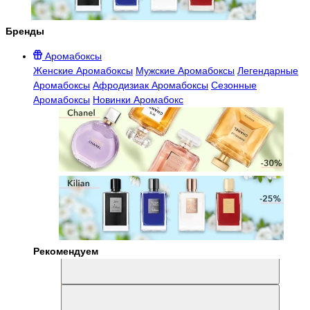
Бренды
Аромабоксы
Женские Аромабоксы
Мужские Аромабоксы
Легендарные
Аромабоксы
Афродизиак Аромабоксы
Сезонные
Аромабоксы
Новинки Аромабокс
Рекомендуем
Aromabox Легенда