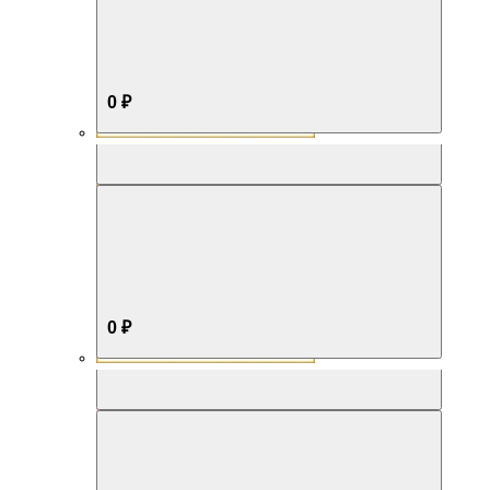
0 ₽
Aromabox Бестселлер
0 ₽
Aromabox Нежность