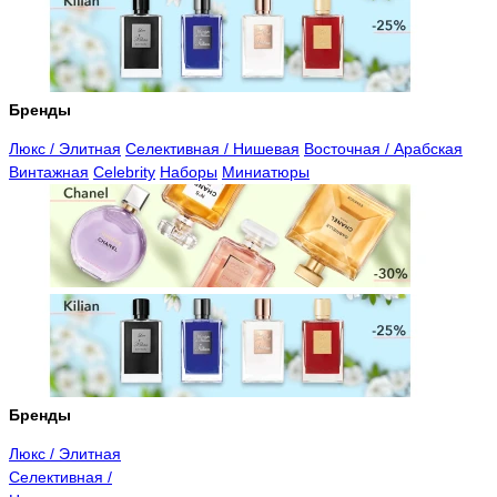
Бренды
Люкс / Элитная
Селективная / Нишевая
Восточная / Арабская
Винтажная
Celebrity
Наборы
Миниатюры
Бренды
Люкс / Элитная
Селективная /