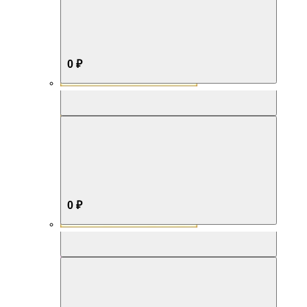
0 ₽
Aromabox Бестселлер
0 ₽
Aromabox Нежность