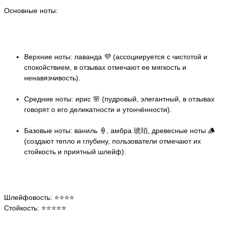
Основные ноты:
Верхние ноты: лаванда 💜 (ассоциируется с чистотой и
спокойствием, в отзывах отмечают ее мягкость и
ненавязчивость).
Средние ноты: ирис 🌸 (пудровый, элегантный, в отзывах
говорят о его деликатности и утончённости).
Базовые ноты: ваниль 🍦, амбра 琥珀, древесные ноты 🪵
(создают тепло и глубину, пользователи отмечают их
стойкость и приятный шлейф).
Шлейфовость: ⭐️⭐️⭐️⭐️
Стойкость: ⭐️⭐️⭐️⭐️⭐️