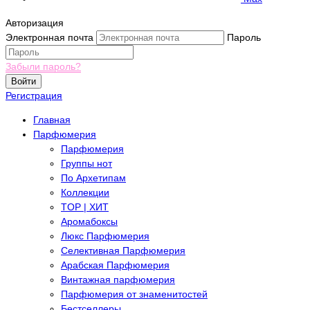
Авторизация
Электронная почта
Пароль
Забыли пароль?
Войти
Регистрация
Главная
Парфюмерия
Парфюмерия
Группы нот
По Архетипам
Коллекции
TOP | ХИТ
Аромабоксы
Люкс Парфюмерия
Селективная Парфюмерия
Арабская Парфюмерия
Винтажная парфюмерия
Парфюмерия от знаменитостей
Бестселлеры