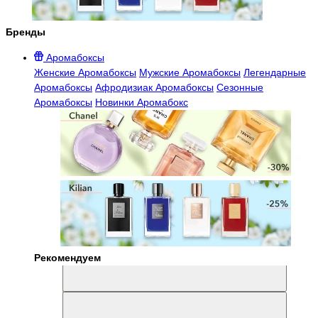
Бренды
Аромабоксы
Женские Аромабоксы
Мужские Аромабоксы
Легендарные
Аромабоксы
Афродизиак Аромабоксы
Сезонные
Аромабоксы
Новинки Аромабокс
Рекомендуем
Aromabox Легенда