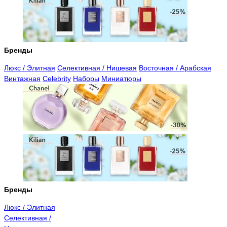
Бренды
Люкс / Элитная
Селективная / Нишевая
Восточная / Арабская
Винтажная
Celebrity
Наборы
Миниатюры
Бренды
Люкс / Элитная
Селективная /