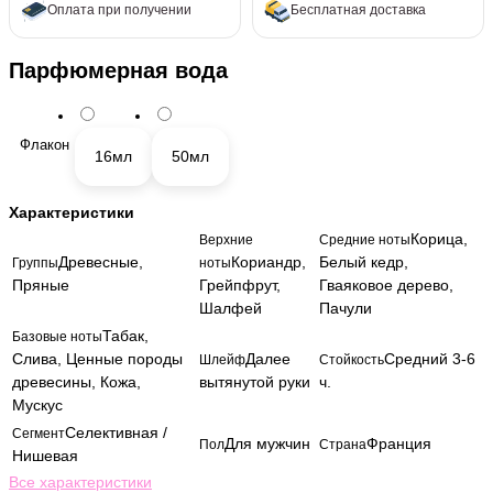
Оплата при получении
Бесплатная доставка
Парфюмерная вода
Флакон
16мл
50мл
Характеристики
Корица,
Верхние
Средние ноты
Древесные,
Кориандр,
Белый кедр,
Группы
ноты
Пряные
Грейпфрут,
Гваяковое дерево,
Шалфей
Пачули
Табак,
Базовые ноты
Слива, Ценные породы
Далее
Средний 3-6
Шлейф
Стойкость
древесины, Кожа,
вытянутой руки
ч.
Мускус
Селективная /
Сегмент
Для мужчин
Франция
Пол
Страна
Нишевая
Все характеристики