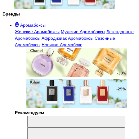
Бренды
Аромабоксы
Женские Аромабоксы
Мужские Аромабоксы
Легендарные
Аромабоксы
Афродизиак Аромабоксы
Сезонные
Аромабоксы
Новинки Аромабокс
Рекомендуем
Aromabox Легенда