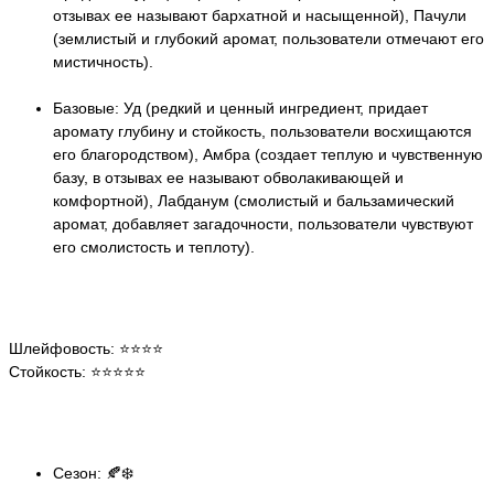
отзывах ее называют бархатной и насыщенной), Пачули
(землистый и глубокий аромат, пользователи отмечают его
мистичность).
Базовые: Уд (редкий и ценный ингредиент, придает
аромату глубину и стойкость, пользователи восхищаются
его благородством), Амбра (создает теплую и чувственную
базу, в отзывах ее называют обволакивающей и
комфортной), Лабданум (смолистый и бальзамический
аромат, добавляет загадочности, пользователи чувствуют
его смолистость и теплоту).
Шлейфовость: ⭐️⭐️⭐️⭐️
Стойкость: ⭐️⭐️⭐️⭐️⭐️
Сезон: 🍂❄️