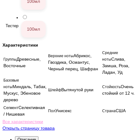
100мл
Тестер
100мл
Характеристики
Средние
Абрикос,
Верхние ноты
Древесные,
Слива,
Группы
ноты
Гвоздика, Османтус,
Восточные
Замша, Роза,
Черный перец, Шафран
Ладан, Уд
Базовые
Миндаль, Табак,
Очень
ноты
Стойкость
Вытянутой руки
Шлейф
Мускус, Эбеновое
стойкий от 12 ч.
дерево
Селективная
Сегмент
Унисекс
США
Пол
Страна
/ Нишевая
Все характеристики
Открыть страницу товара
Описание