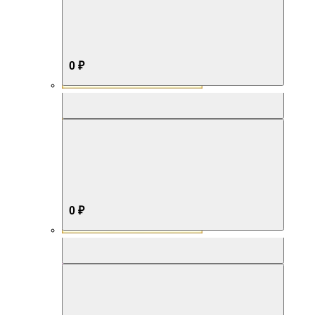
0 ₽
Aromabox Бестселлер
0 ₽
Aromabox Нежность