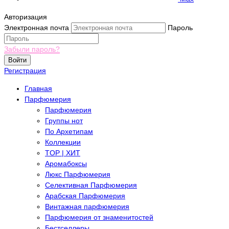
Авторизация
Электронная почта
Пароль
Забыли пароль?
Войти
Регистрация
Главная
Парфюмерия
Парфюмерия
Группы нот
По Архетипам
Коллекции
TOP | ХИТ
Аромабоксы
Люкс Парфюмерия
Селективная Парфюмерия
Арабская Парфюмерия
Винтажная парфюмерия
Парфюмерия от знаменитостей
Бестселлеры