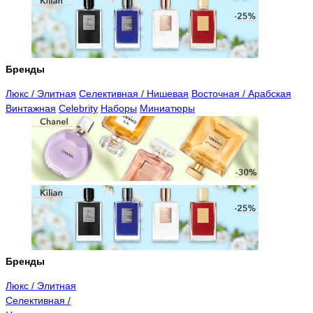
Бренды
Люкс / Элитная
Селективная / Нишевая
Восточная / Арабская
Винтажная
Celebrity
Наборы
Миниатюры
Бренды
Люкс / Элитная
Селективная /