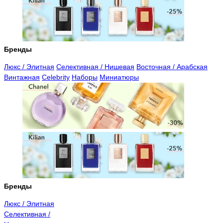
Бренды
Люкс / Элитная
Селективная / Нишевая
Восточная / Арабская
Винтажная
Celebrity
Наборы
Миниатюры
Бренды
Люкс / Элитная
Селективная /