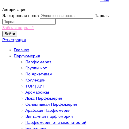
Авторизация
Электронная почта
Пароль
Забыли пароль?
Войти
Регистрация
Главная
Парфюмерия
Парфюмерия
Группы нот
По Архетипам
Коллекции
TOP | ХИТ
Аромабоксы
Люкс Парфюмерия
Селективная Парфюмерия
Арабская Парфюмерия
Винтажная парфюмерия
Парфюмерия от знаменитостей
Бестселлеры