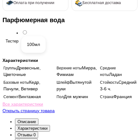
Оплата при получении
Бесплатная доставка
Парфюмерная вода
Тестер
100мл
Характеристики
Древесные,
Мирра,
Группы
Верхние ноты
Средние
Цветочные
Фимиам
Ладан
ноты
Кедр,
Вытянутой
Средний
Базовые ноты
Шлейф
Стойкость
Пачули, Ветивер
руки
3-6 ч.
Винтажная
Для мужчин
Франция
Сегмент
Пол
Страна
Все характеристики
Открыть страницу товара
Описание
Характеристики
Отзывы
0