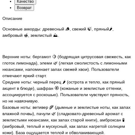
Качество
Возврат
Описание
Основные аккорды: древесный 🪵, свежий 🍃, пряный🌶️,
амбровый 🍯, землистый ⛰️.
Верхние ноты: бергамот 🍋 (бодрящая цитрусовая свежесть, как
глоток лимонада), элеми 🌿 (легкая смолистость с лимонными
нюансами, напоминает запах свежей хвои). Пользователи
отмечают яркий старт.
Средние ноты: черный перец 🌶️ (острота и тепло, как пряный
акцент в блюде), шафран 🏵️ (кожаные и землистые оттенки,
ассоциируется с роскошью). Пользователи чувствуют пряность,
но не навязчивую.
Базовые ноты: ветивер 🌾 (дымные и землистые ноты, как запах
влажной почвы), пачули 🌿 (сладковато-древесный аромат с
землистыми нюансами, как запах старой книги), амброксан 🧪
(амбровый, теплый и мускусный, как запах нагретой солнцем
кожи). База ощущается теплой и обволакивающей.