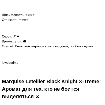
Шлейфовость: ⭐️⭐️⭐️⭐️
Стойкость: ⭐️⭐️⭐️⭐️
Сезон: 🍂🍁
Время суток: 🌃
Случай: Вечерние мероприятия, свидания, особые случаи.
lowtidetime
Marquise Letellier Black Knight X-Treme:
Аромат для тех, кто не боится
выделяться ⚔️