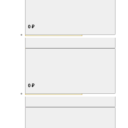
0 ₽
Aromabox Бестселлер
0 ₽
Aromabox Нежность