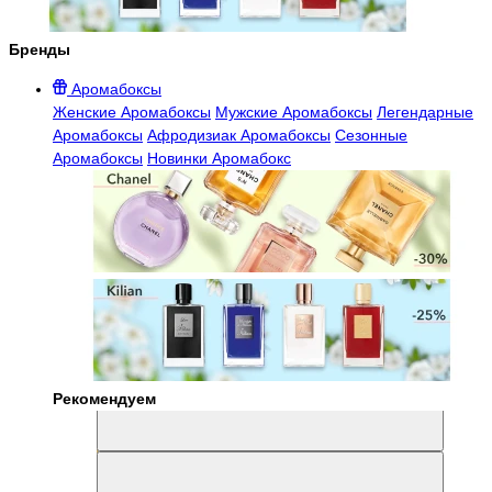
Бренды
Аромабоксы
Женские Аромабоксы
Мужские Аромабоксы
Легендарные
Аромабоксы
Афродизиак Аромабоксы
Сезонные
Аромабоксы
Новинки Аромабокс
Рекомендуем
Aromabox Легенда