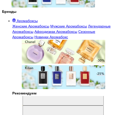
Бренды
Аромабоксы
Женские Аромабоксы
Мужские Аромабоксы
Легендарные
Аромабоксы
Афродизиак Аромабоксы
Сезонные
Аромабоксы
Новинки Аромабокс
Рекомендуем
Aromabox Легенда