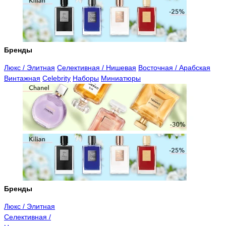
Бренды
Люкс / Элитная
Селективная / Нишевая
Восточная / Арабская
Винтажная
Celebrity
Наборы
Миниатюры
Бренды
Люкс / Элитная
Селективная /