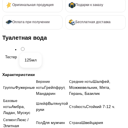
Оригинальная продукция
Подарки к заказу
Оплата при получении
Бесплатная доставка
Туалетная вода
Тестер
125мл
Характеристики
Шалфей,
Верхние
Средние ноты
Фужерные
Грейпфрут,
Можжевельник, Мята,
Группы
ноты
Мандарин
Герань, Базилик
Базовые
Вытянутой
Шлейф
Амбра,
Стойкий 7-12 ч.
ноты
Стойкость
руки
Ладан, Мускус
Люкс /
Сегмент
Для мужчин
Швейцария
Пол
Страна
Элитная