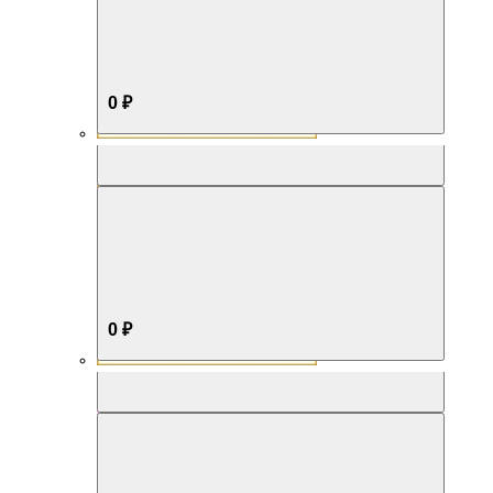
0 ₽
Aromabox Бестселлер
0 ₽
Aromabox Нежность