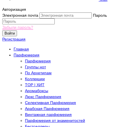
Авторизация
Электронная почта
Пароль
Забыли пароль?
Войти
Регистрация
Главная
Парфюмерия
Парфюмерия
Группы нот
По Архетипам
Коллекции
TOP | ХИТ
Аромабоксы
Люкс Парфюмерия
Селективная Парфюмерия
Арабская Парфюмерия
Винтажная парфюмерия
Парфюмерия от знаменитостей
Бестселлеры