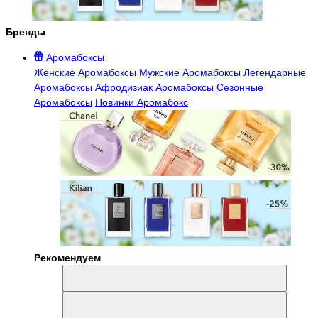
Бренды
Аромабоксы
Женские Аромабоксы
Мужские Аромабоксы
Легендарные
Аромабоксы
Афродизиак Аромабоксы
Сезонные
Аромабоксы
Новинки Аромабокс
Рекомендуем
Aromabox Легенда