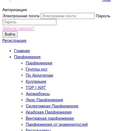
Авторизация
Электронная почта
Пароль
Забыли пароль?
Войти
Регистрация
Главная
Парфюмерия
Парфюмерия
Группы нот
По Архетипам
Коллекции
TOP | ХИТ
Аромабоксы
Люкс Парфюмерия
Селективная Парфюмерия
Арабская Парфюмерия
Винтажная парфюмерия
Парфюмерия от знаменитостей
Бестселлеры