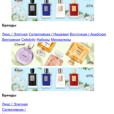
Бренды
Люкс / Элитная
Селективная / Нишевая
Восточная / Арабская
Винтажная
Celebrity
Наборы
Миниатюры
Бренды
Люкс / Элитная
Селективная /