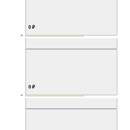
0 ₽
Aromabox Бестселлер
0 ₽
Aromabox Нежность