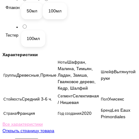
Флакон
50мл
100мл
Тестер
100мл
Характеристики
Шафран,
Ноты
Малина, Тимьян,
Вытянутой
Шлейф
Древесные,Пряные
Ладан, Замша,
Группы
руки
Гваяковое дерево,
Кедр, Шалфей
Селективная
Сегмент
Средний 3-6 ч.
Унисекс
Стойкость
Пол
/ Нишевая
Les Eaux
Бренд
Франция
2020
Страна
Год создания
Primordiales
Все характеристики
Открыть страницу товара