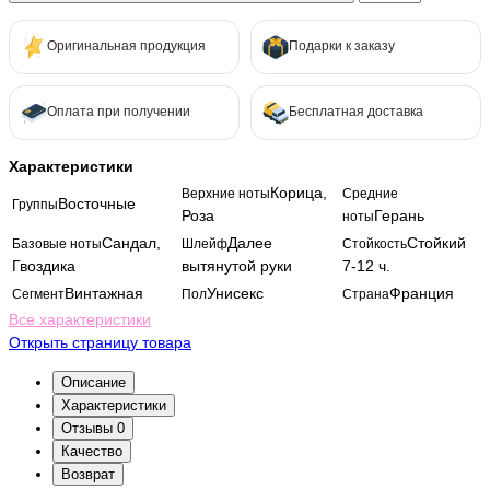
Оригинальная продукция
Подарки к заказу
Оплата при получении
Бесплатная доставка
Характеристики
Корица,
Верхние ноты
Средние
Восточные
Группы
Роза
Герань
ноты
Сандал,
Далее
Стойкий
Базовые ноты
Шлейф
Стойкость
Гвоздика
вытянутой руки
7-12 ч.
Винтажная
Унисекс
Франция
Сегмент
Пол
Страна
Все характеристики
Открыть страницу товара
Описание
Характеристики
Отзывы
0
Качество
Возврат