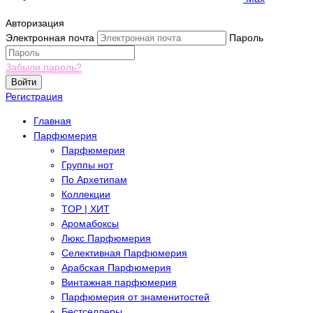
Авторизация
Электронная почта
Пароль
Забыли пароль?
Войти
Регистрация
Главная
Парфюмерия
Парфюмерия
Группы нот
По Архетипам
Коллекции
TOP | ХИТ
Аромабоксы
Люкс Парфюмерия
Селективная Парфюмерия
Арабская Парфюмерия
Винтажная парфюмерия
Парфюмерия от знаменитостей
Бестселлеры