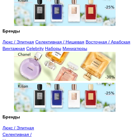
Бренды
Люкс / Элитная
Селективная / Нишевая
Восточная / Арабская
Винтажная
Celebrity
Наборы
Миниатюры
Бренды
Люкс / Элитная
Селективная /