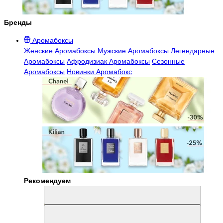
Бренды
Аромабоксы
Женские Аромабоксы
Мужские Аромабоксы
Легендарные
Аромабоксы
Афродизиак Аромабоксы
Сезонные
Аромабоксы
Новинки Аромабокс
Рекомендуем
Aromabox Легенда