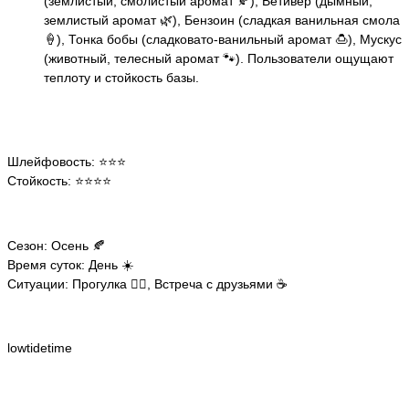
(землистый, смолистый аромат 🍂), Ветивер (дымный,
землистый аромат 🌿), Бензоин (сладкая ванильная смола
🍦), Тонка бобы (сладковато-ванильный аромат 🍮), Мускус
(животный, телесный аромат 🐾). Пользователи ощущают
теплоту и стойкость базы.
Шлейфовость: ⭐️⭐️⭐️
Стойкость: ⭐️⭐️⭐️⭐️
Сезон: Осень 🍂
Время суток: День ☀️
Ситуации: Прогулка 🚶‍♀️, Встреча с друзьями ☕
lowtidetime