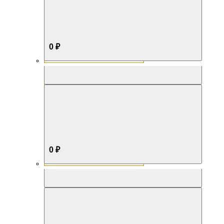
0 ₽
Aromabox Бестселлер
0 ₽
Aromabox Нежность