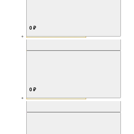
0 ₽
Aromabox Бестселлер
0 ₽
Aromabox Нежность