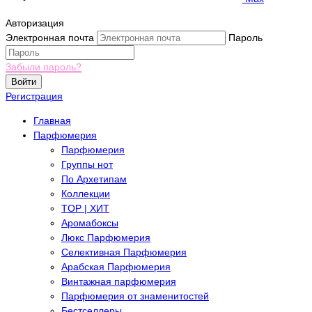
Авторизация
Электронная почта
Пароль
Забыли пароль?
Войти
Регистрация
Главная
Парфюмерия
Парфюмерия
Группы нот
По Архетипам
Коллекции
TOP | ХИТ
Аромабоксы
Люкс Парфюмерия
Селективная Парфюмерия
Арабская Парфюмерия
Винтажная парфюмерия
Парфюмерия от знаменитостей
Бестселлеры