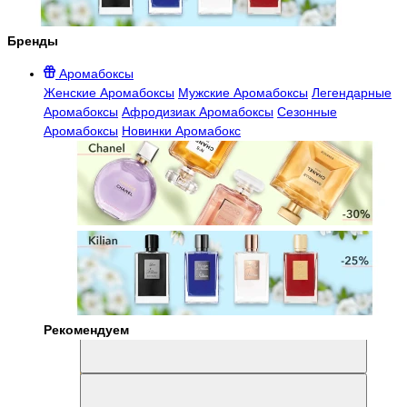
Бренды
Аромабоксы
Женские Аромабоксы
Мужские Аромабоксы
Легендарные
Аромабоксы
Афродизиак Аромабоксы
Сезонные
Аромабоксы
Новинки Аромабокс
Рекомендуем
Aromabox Легенда