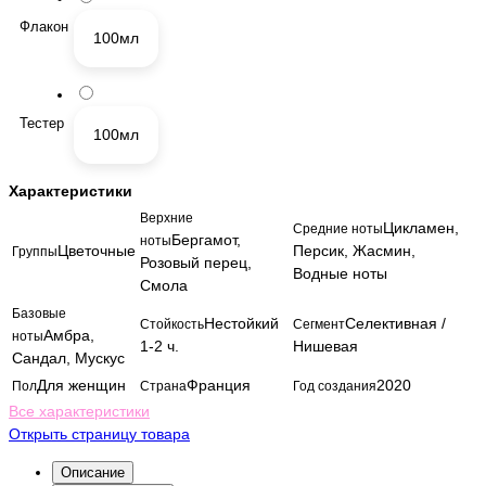
Флакон
100мл
Тестер
100мл
Характеристики
Верхние
Цикламен,
Средние ноты
Бергамот,
ноты
Цветочные
Персик, Жасмин,
Группы
Розовый перец,
Водные ноты
Смола
Базовые
Нестойкий
Селективная /
Стойкость
Сегмент
Амбра,
ноты
1-2 ч.
Нишевая
Сандал, Мускус
Для женщин
Франция
2020
Пол
Страна
Год создания
Все характеристики
Открыть страницу товара
Описание