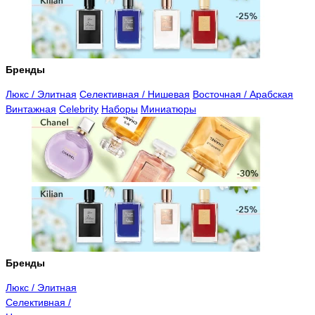
Бренды
Люкс / Элитная
Селективная / Нишевая
Восточная / Арабская
Винтажная
Celebrity
Наборы
Миниатюры
Бренды
Люкс / Элитная
Селективная /