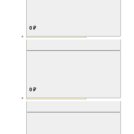
0 ₽
Aromabox Бестселлер
0 ₽
Aromabox Нежность