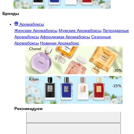
Бренды
Аромабоксы
Женские Аромабоксы
Мужские Аромабоксы
Легендарные
Аромабоксы
Афродизиак Аромабоксы
Сезонные
Аромабоксы
Новинки Аромабокс
Рекомендуем
Aromabox Легенда