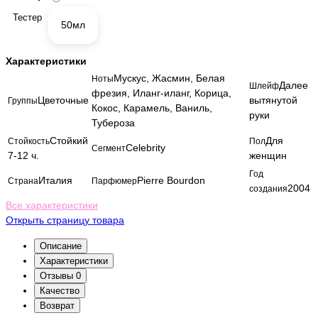
Тестер
50мл
Характеристики
Мускус, Жасмин, Белая
Ноты
Далее
Шлейф
фрезия, Иланг-иланг, Корица,
Цветочные
вытянутой
Группы
Кокос, Карамель, Ваниль,
руки
Тубероза
Стойкий
Для
Стойкость
Пол
Celebrity
Сегмент
7-12 ч.
женщин
Год
Италия
Pierre Bourdon
Страна
Парфюмер
2004
создания
Все характеристики
Открыть страницу товара
Описание
Характеристики
Отзывы
0
Качество
Возврат