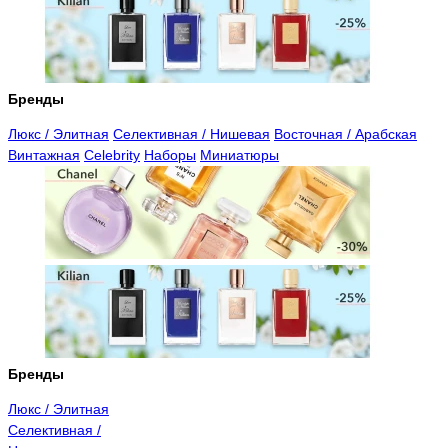
Бренды
Люкс / Элитная
Селективная / Нишевая
Восточная / Арабская
Винтажная
Celebrity
Наборы
Миниатюры
Бренды
Люкс / Элитная
Селективная /