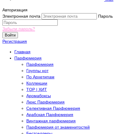
Авторизация
Электронная почта
Пароль
Забыли пароль?
Войти
Регистрация
Главная
Парфюмерия
Парфюмерия
Группы нот
По Архетипам
Коллекции
TOP | ХИТ
Аромабоксы
Люкс Парфюмерия
Селективная Парфюмерия
Арабская Парфюмерия
Винтажная парфюмерия
Парфюмерия от знаменитостей
Бестселлеры