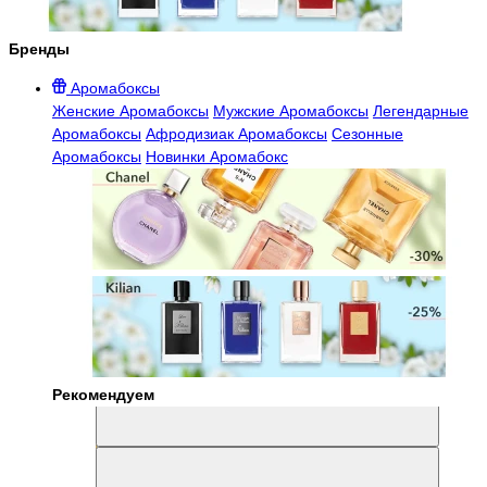
Бренды
Аромабоксы
Женские Аромабоксы
Мужские Аромабоксы
Легендарные
Аромабоксы
Афродизиак Аромабоксы
Сезонные
Аромабоксы
Новинки Аромабокс
Рекомендуем
Aromabox Легенда