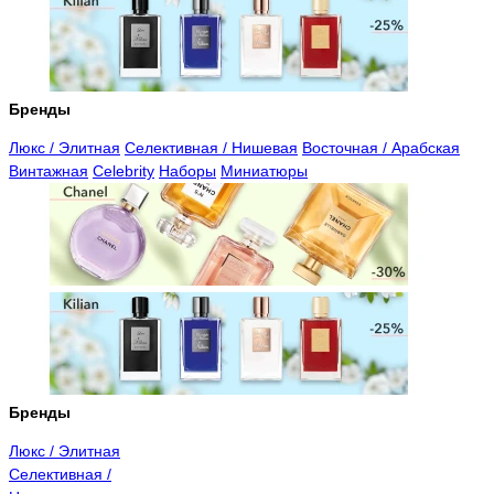
Бренды
Люкс / Элитная
Селективная / Нишевая
Восточная / Арабская
Винтажная
Celebrity
Наборы
Миниатюры
Бренды
Люкс / Элитная
Селективная /