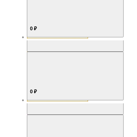
0 ₽
Aromabox Бестселлер
0 ₽
Aromabox Нежность