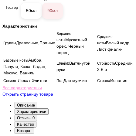
Тестер
50мл
90мл
Характеристики
Верхние
Средние
Мускатный
ноты
Древесные,Пряные
Белый кедр,
Группы
ноты
орех, Черный
Лист фиалки
перец
Амбра,
Базовые ноты
Вытянутой
Средний
Шлейф
Стойкость
Пачули, Кожа, Ладан,
руки
3-6 ч.
Мускус, Ваниль
Люкс / Элитная
Для мужчин
Испания
Сегмент
Пол
Страна
Все характеристики
Открыть страницу товара
Описание
Характеристики
Отзывы
0
Качество
Возврат