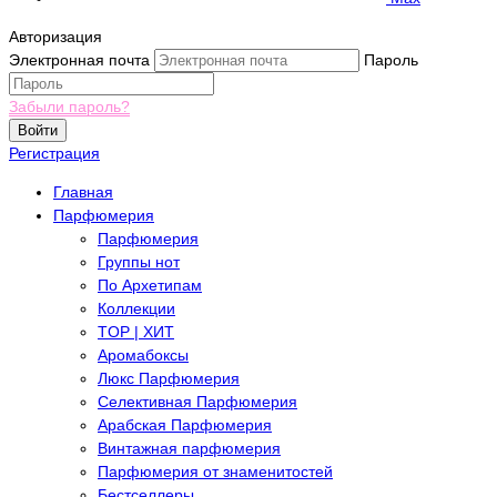
Авторизация
Электронная почта
Пароль
Забыли пароль?
Войти
Регистрация
Главная
Парфюмерия
Парфюмерия
Группы нот
По Архетипам
Коллекции
TOP | ХИТ
Аромабоксы
Люкс Парфюмерия
Селективная Парфюмерия
Арабская Парфюмерия
Винтажная парфюмерия
Парфюмерия от знаменитостей
Бестселлеры