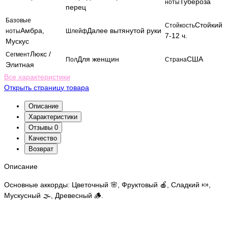
Тубероза
ноты
перец
Базовые
Стойкий
Стойкость
Амбра,
Далее вытянутой руки
ноты
Шлейф
7-12 ч.
Мускус
Люкс /
Сегмент
Для женщин
США
Пол
Страна
Элитная
Все характеристики
Открыть страницу товара
Описание
Характеристики
Отзывы
0
Качество
Возврат
Описание
Основные аккорды: Цветочный 🌸, Фруктовый 🍎, Сладкий 🍬,
Мускусный 🌫️, Древесный 🪵.