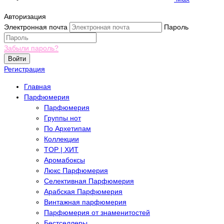
Авторизация
Электронная почта
Пароль
Забыли пароль?
Войти
Регистрация
Главная
Парфюмерия
Парфюмерия
Группы нот
По Архетипам
Коллекции
TOP | ХИТ
Аромабоксы
Люкс Парфюмерия
Селективная Парфюмерия
Арабская Парфюмерия
Винтажная парфюмерия
Парфюмерия от знаменитостей
Бестселлеры