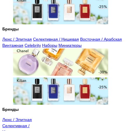
Бренды
Люкс / Элитная
Селективная / Нишевая
Восточная / Арабская
Винтажная
Celebrity
Наборы
Миниатюры
Бренды
Люкс / Элитная
Селективная /