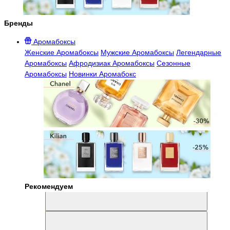
Бренды
Аромабоксы
Женские Аромабоксы
Мужские Аромабоксы
Легендарные
Аромабоксы
Афродизиак Аромабоксы
Сезонные
Аромабоксы
Новинки Аромабокс
Рекомендуем
Aromabox Легенда