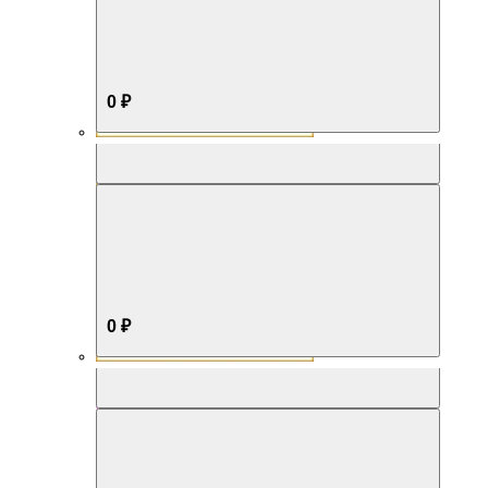
0 ₽
Aromabox Бестселлер
0 ₽
Aromabox Нежность