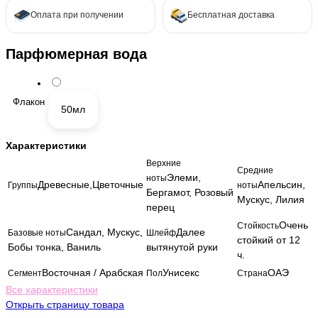
Оплата при получении
Бесплатная доставка
Парфюмерная вода
Флакон
50мл
Характеристики
Верхние
Средние
Элеми,
ноты
Древесные,Цветочные
Апельсин,
Группы
ноты
Бергамот, Розовый
Мускус, Лилия
перец
Очень
Стойкость
Сандал, Мускус,
Далее
Базовые ноты
Шлейф
стойкий от 12
Бобы тонка, Ваниль
вытянутой руки
ч.
Восточная / Арабская
Унисекс
ОАЭ
Сегмент
Пол
Страна
Все характеристики
Открыть страницу товара