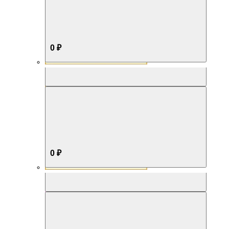
0 ₽
Aromabox Бестселлер
0 ₽
Aromabox Нежность