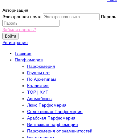
Авторизация
Электронная почта
Пароль
Забыли пароль?
Войти
Регистрация
Главная
Парфюмерия
Парфюмерия
Группы нот
По Архетипам
Коллекции
TOP | ХИТ
Аромабоксы
Люкс Парфюмерия
Селективная Парфюмерия
Арабская Парфюмерия
Винтажная парфюмерия
Парфюмерия от знаменитостей
Бестселлеры