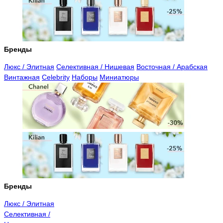
Бренды
Люкс / Элитная
Селективная / Нишевая
Восточная / Арабская
Винтажная
Celebrity
Наборы
Миниатюры
Бренды
Люкс / Элитная
Селективная /