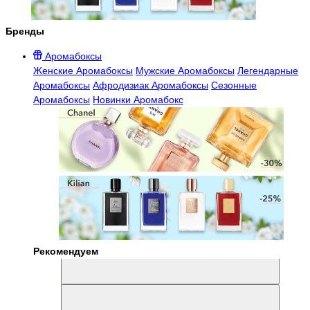
Бренды
Аромабоксы
Женские Аромабоксы
Мужские Аромабоксы
Легендарные
Аромабоксы
Афродизиак Аромабоксы
Сезонные
Аромабоксы
Новинки Аромабокс
Рекомендуем
Aromabox Легенда