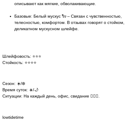
описывают как мягкие, обволакивающие.
Базовые: Белый мускус 🐑 – Связан с чувственностью,
телесностью, комфортом. В отзывах говорят о стойком,
деликатном мускусном шлейфе.
Шлейфовость: ⭐️⭐️⭐️
Стойкость: ⭐️⭐️⭐️⭐️
Сезон: ☀️/❄️
Время суток: ☀️/🌙
Ситуации: На каждый день, офис, свидание 👩‍❤️‍👨.
lowtidetime