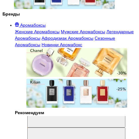
Бренды
Аромабоксы
Женские Аромабоксы
Мужские Аромабоксы
Легендарные
Аромабоксы
Афродизиак Аромабоксы
Сезонные
Аромабоксы
Новинки Аромабокс
Рекомендуем
Aromabox Легенда