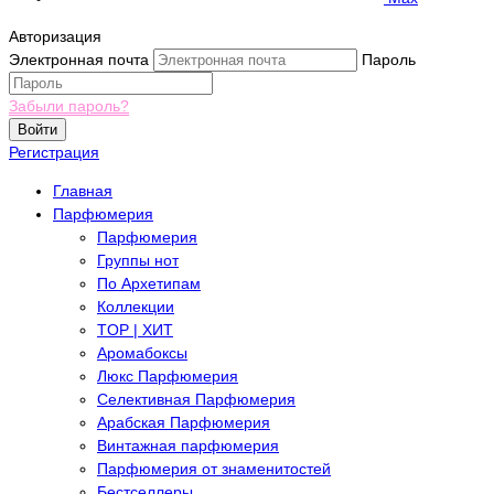
Авторизация
Электронная почта
Пароль
Забыли пароль?
Войти
Регистрация
Главная
Парфюмерия
Парфюмерия
Группы нот
По Архетипам
Коллекции
TOP | ХИТ
Аромабоксы
Люкс Парфюмерия
Селективная Парфюмерия
Арабская Парфюмерия
Винтажная парфюмерия
Парфюмерия от знаменитостей
Бестселлеры