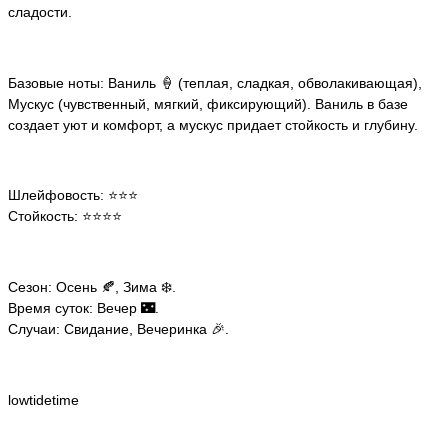
сладости.
Базовые ноты: Ваниль 🍦 (теплая, сладкая, обволакивающая),
Мускус (чувственный, мягкий, фиксирующий). Ваниль в базе
создает уют и комфорт, а мускус придает стойкость и глубину.
Шлейфовость: ⭐️⭐️⭐️
Стойкость: ⭐️⭐️⭐️⭐️
Сезон: Осень 🍂, Зима ❄️.
Время суток: Вечер 🌃.
Случаи: Свидание, Вечеринка 🎉.
lowtidetime