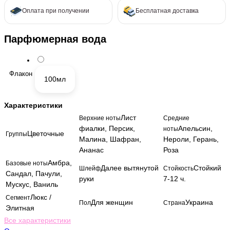
Оплата при получении
Бесплатная доставка
Парфюмерная вода
Флакон
100мл
Характеристики
Лист
Верхние ноты
Средние
фиалки, Персик,
Апельсин,
ноты
Цветочные
Группы
Малина, Шафран,
Нероли, Герань,
Ананас
Роза
Амбра,
Базовые ноты
Далее вытянутой
Стойкий
Шлейф
Стойкость
Сандал, Пачули,
руки
7-12 ч.
Мускус, Ваниль
Люкс /
Сегмент
Для женщин
Украина
Пол
Страна
Элитная
Все характеристики