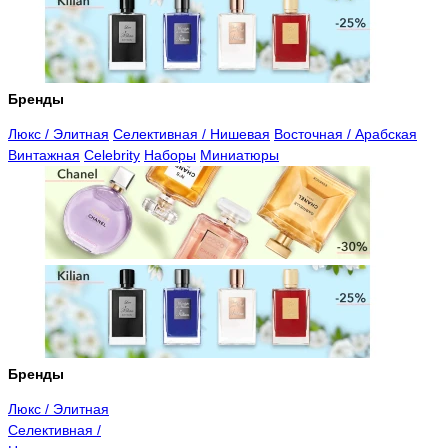
Бренды
Люкс / Элитная
Селективная / Нишевая
Восточная / Арабская
Винтажная
Celebrity
Наборы
Миниатюры
Бренды
Люкс / Элитная
Селективная /