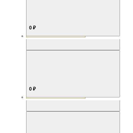
0 ₽
Aromabox Бестселлер
0 ₽
Aromabox Нежность