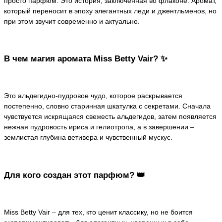
просто парфюм. Это история, заключенная во флаконе. Аромат,
который переносит в эпоху элегантных леди и джентльменов, но
при этом звучит современно и актуально.
В чем магия аромата Miss Betty Vair? ✨
Это альдегидно-пудровое чудо, которое раскрывается
постепенно, словно старинная шкатулка с секретами. Сначала
чувствуется искрящаяся свежесть альдегидов, затем появляется
нежная пудровость ириса и гелиотропа, а в завершении –
землистая глубина ветивера и чувственный мускус.
Для кого создан этот парфюм? 👑
Miss Betty Vair – для тех, кто ценит классику, но не боится