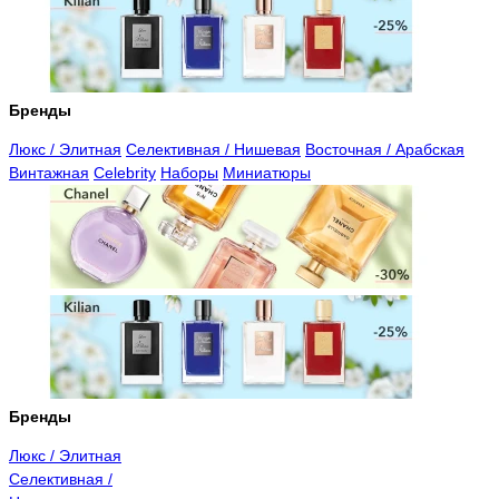
Бренды
Люкс / Элитная
Селективная / Нишевая
Восточная / Арабская
Винтажная
Celebrity
Наборы
Миниатюры
Бренды
Люкс / Элитная
Селективная /