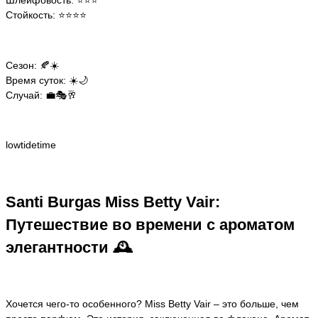
Стойкость: ⭐️⭐️⭐️⭐️
Сезон: 🍂☀️
Время суток: ☀️🌙
Случай: 💼🎭🥂
lowtidetime
Santi Burgas Miss Betty Vair:
Путешествие во времени с ароматом
элегантности 🕰️
Хочется чего-то особенного? Miss Betty Vair – это больше, чем