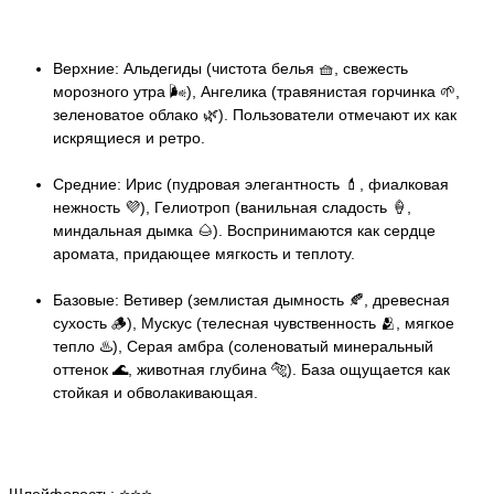
Верхние: Альдегиды (чистота белья 🧺, свежесть
морозного утра 🌬️), Ангелика (травянистая горчинка 🌱,
зеленоватое облако 🌿). Пользователи отмечают их как
искрящиеся и ретро.
Средние: Ирис (пудровая элегантность 💄, фиалковая
нежность 💜), Гелиотроп (ванильная сладость 🍦,
миндальная дымка 🌰). Воспринимаются как сердце
аромата, придающее мягкость и теплоту.
Базовые: Ветивер (землистая дымность 🍂, древесная
сухость 🪵), Мускус (телесная чувственность 🫂, мягкое
тепло ♨️), Серая амбра (соленоватый минеральный
оттенок 🌊, животная глубина 🐅). База ощущается как
стойкая и обволакивающая.
Шлейфовость: ⭐️⭐️⭐️