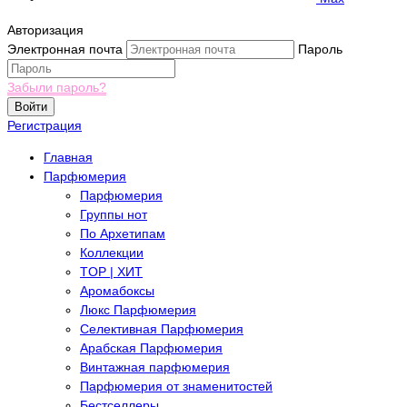
Авторизация
Электронная почта
Пароль
Забыли пароль?
Войти
Регистрация
Главная
Парфюмерия
Парфюмерия
Группы нот
По Архетипам
Коллекции
TOP | ХИТ
Аромабоксы
Люкс Парфюмерия
Селективная Парфюмерия
Арабская Парфюмерия
Винтажная парфюмерия
Парфюмерия от знаменитостей
Бестселлеры