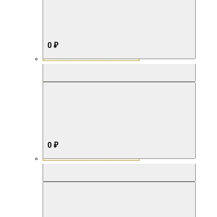
0 ₽
Aromabox Бестселлер
0 ₽
Aromabox Нежность