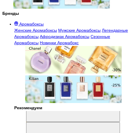
Бренды
Аромабоксы
Женские Аромабоксы
Мужские Аромабоксы
Легендарные
Аромабоксы
Афродизиак Аромабоксы
Сезонные
Аромабоксы
Новинки Аромабокс
Рекомендуем
Aromabox Легенда