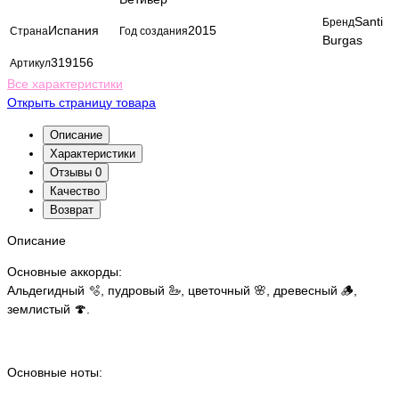
Santi
Бренд
Испания
2015
Страна
Год создания
Burgas
319156
Артикул
Все характеристики
Открыть страницу товара
Описание
Характеристики
Отзывы
0
Качество
Возврат
Описание
Основные аккорды:
Альдегидный 🫧, пудровый 🦢, цветочный 🌸, древесный 🪵,
землистый 🍄.
Основные ноты: