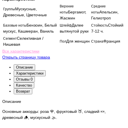
Верхние
Средние
Мускусные,
Группы
Бергамот,
Апельсин,
ноты
ноты
Древесные, Цветочные
Жасмин
Гелиотроп
Бензоин, Белый
Далее
Стойкий
Базовые ноты
Шлейф
Стойкость
мускус, Кашмеран, Ваниль
вытянутой руки
7-12 ч.
Селективная /
Сегмент
Для женщин
Франция
Пол
Страна
Нишевая
Все характеристики
Открыть страницу товара
Описание
Характеристики
Отзывы
0
Качество
Возврат
Описание
Основные аккорды: роза 🌹, фруктовый 🍑, сладкий 🍬,
древесный 🪵, мускусный 🌫️.