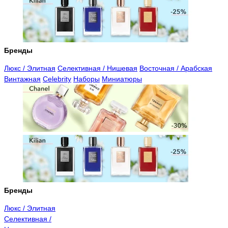
Бренды
Люкс / Элитная
Селективная / Нишевая
Восточная / Арабская
Винтажная
Celebrity
Наборы
Миниатюры
Бренды
Люкс / Элитная
Селективная /