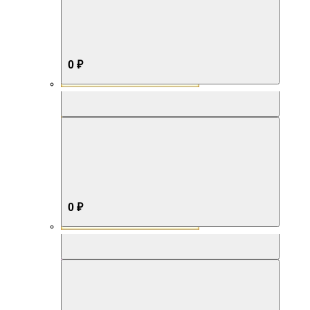
0 ₽
Aromabox Бестселлер
0 ₽
Aromabox Нежность