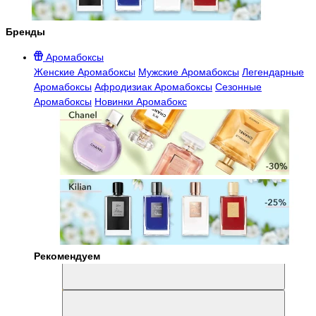
Бренды
Аромабоксы
Женские Аромабоксы
Мужские Аромабоксы
Легендарные
Аромабоксы
Афродизиак Аромабоксы
Сезонные
Аромабоксы
Новинки Аромабокс
Рекомендуем
Aromabox Легенда