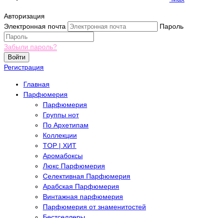
Авторизация
Электронная почта
Пароль
Забыли пароль?
Войти
Регистрация
Главная
Парфюмерия
Парфюмерия
Группы нот
По Архетипам
Коллекции
TOP | ХИТ
Аромабоксы
Люкс Парфюмерия
Селективная Парфюмерия
Арабская Парфюмерия
Винтажная парфюмерия
Парфюмерия от знаменитостей
Бестселлеры