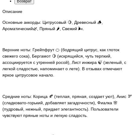
Возврат
Описание
Основные аккорды: Цитрусовый 🍋, Древесный 🪵,
Ароматический🌿, Пряный 🌶️, Свежий 🌬️.
Верхние ноты: Грейпфрут 🍊 (бодрящий цитрус, как глоток
свежего сока), Бергамот 🍋 (искрящийся, чуть терпкий,
ассоциируется с утренней росой), Лист инжира 🍃 (зеленый, с
легкой сладостью, напоминает о лете). В отзывах отмечают
яркое цитрусовое начало.
Средние ноты: Корица 🍂 (теплая, пряная, создает уют), Анис 🫘
(сладковато-горький, добавляет загадочности), Фиалка 🌸
(пудровый, нежный, придает элегантность). Пользователи
чувствуют пряные ноты и легкую сладость.