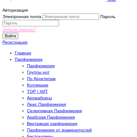
Авторизация
Электронная почта
Пароль
Забыли пароль?
Войти
Регистрация
Главная
Парфюмерия
Парфюмерия
Группы нот
По Архетипам
Коллекции
TOP | ХИТ
Аромабоксы
Люкс Парфюмерия
Селективная Парфюмерия
Арабская Парфюмерия
Винтажная парфюмерия
Парфюмерия от знаменитостей
Бестселлеры