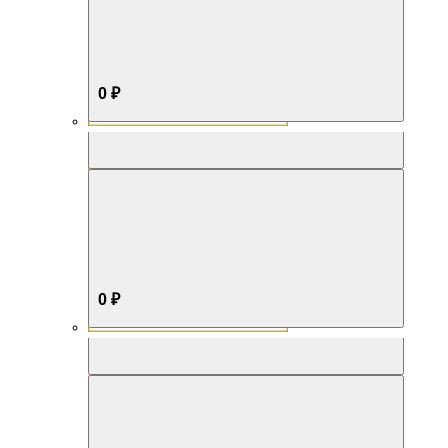
0 ₽
Aromabox Бестселлер
0 ₽
Aromabox Нежность