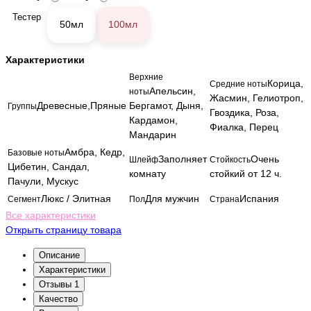
Тестер
50мл
100мл
Характеристики
Верхние
Корица,
Средние ноты
Апельсин,
ноты
Жасмин, Гелиотроп,
Древесные,Пряные
Бергамот, Дыня,
Группы
Гвоздика, Роза,
Кардамон,
Фиалка, Перец
Мандарин
Амбра, Кедр,
Базовые ноты
Заполняет
Очень
Шлейф
Стойкость
Цибетин, Сандал,
комнату
стойкий от 12 ч.
Пачули, Мускус
Люкс / Элитная
Для мужчин
Испания
Сегмент
Пол
Страна
Все характеристики
Открыть страницу товара
Описание
Характеристики
Отзывы
1
Качество