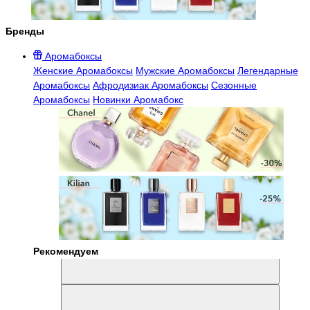
Бренды
Аромабоксы
Женские Аромабоксы
Мужские Аромабоксы
Легендарные
Аромабоксы
Афродизиак Аромабоксы
Сезонные
Аромабоксы
Новинки Аромабокс
Рекомендуем
Aromabox Легенда