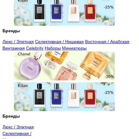
Бренды
Люкс / Элитная
Селективная / Нишевая
Восточная / Арабская
Винтажная
Celebrity
Наборы
Миниатюры
Бренды
Люкс / Элитная
Селективная /