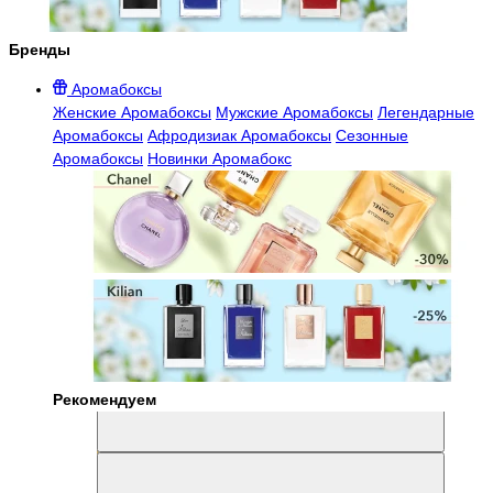
Бренды
Аромабоксы
Женские Аромабоксы
Мужские Аромабоксы
Легендарные
Аромабоксы
Афродизиак Аромабоксы
Сезонные
Аромабоксы
Новинки Аромабокс
Рекомендуем
Aromabox Легенда