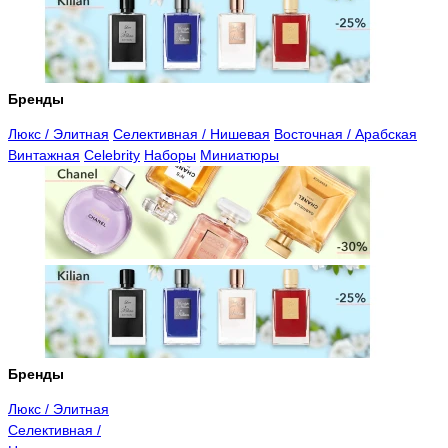
Бренды
Люкс / Элитная
Селективная / Нишевая
Восточная / Арабская
Винтажная
Celebrity
Наборы
Миниатюры
Бренды
Люкс / Элитная
Селективная /