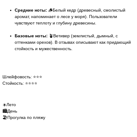
Средние ноты:
🪵Белый кедр (древесный, смолистый
аромат, напоминает о лесе у моря). Пользователи
чувствуют теплоту и глубину древесины.
Базовые ноты:
🪴Ветивер (землистый, дымный, с
оттенками орехов). В отзывах описывают как придающий
стойкость и мужественность.
Шлейфовость: ⭐️⭐️⭐️
Стойкость: ⭐️⭐️⭐️⭐️
☀️Лето
🏙️День
🏖️Прогулка по пляжу