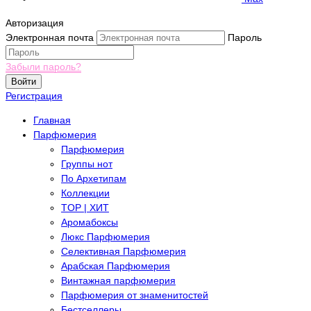
Авторизация
Электронная почта
Пароль
Забыли пароль?
Войти
Регистрация
Главная
Парфюмерия
Парфюмерия
Группы нот
По Архетипам
Коллекции
TOP | ХИТ
Аромабоксы
Люкс Парфюмерия
Селективная Парфюмерия
Арабская Парфюмерия
Винтажная парфюмерия
Парфюмерия от знаменитостей
Бестселлеры