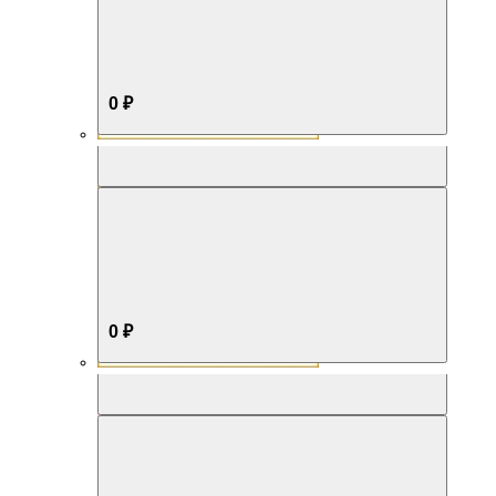
0 ₽
Aromabox Бестселлер
0 ₽
Aromabox Нежность