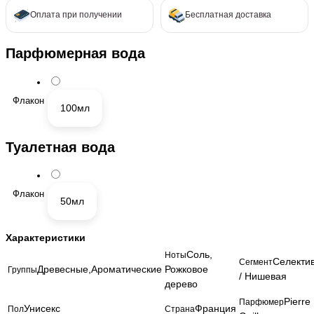
Оплата при получении
Бесплатная доставка
Парфюмерная вода
Флакон
100мл
Туалетная вода
Флакон
50мл
Характеристики
Соль,
Ноты
Селекти
Сегмент
Древесные,Ароматические
Рожковое
Группы
/ Нишевая
дерево
Pierre
Парфюмер
Унисекс
Франция
Пол
Страна