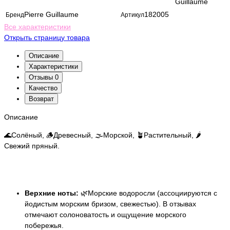
Guillaume
Pierre Guillaume
182005
Бренд
Артикул
Все характеристики
Открыть страницу товара
Описание
Характеристики
Отзывы
0
Качество
Возврат
Описание
🌊Солёный, 🪵Древесный, 🌫️Морской, 🪴Растительный, 🌶️
Свежий пряный.
Верхние ноты:
🌿Морские водоросли (ассоциируются с
йодистым морским бризом, свежестью). В отзывах
отмечают солоноватость и ощущение морского
побережья.