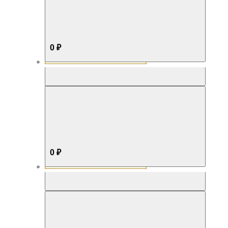
0 ₽
Aromabox Бестселлер
0 ₽
Aromabox Нежность