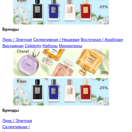
Бренды
Люкс / Элитная
Селективная / Нишевая
Восточная / Арабская
Винтажная
Celebrity
Наборы
Миниатюры
Бренды
Люкс / Элитная
Селективная /