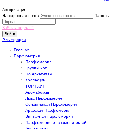
Авторизация
Электронная почта
Пароль
Забыли пароль?
Войти
Регистрация
Главная
Парфюмерия
Парфюмерия
Группы нот
По Архетипам
Коллекции
TOP | ХИТ
Аромабоксы
Люкс Парфюмерия
Селективная Парфюмерия
Арабская Парфюмерия
Винтажная парфюмерия
Парфюмерия от знаменитостей
Бестселлеры