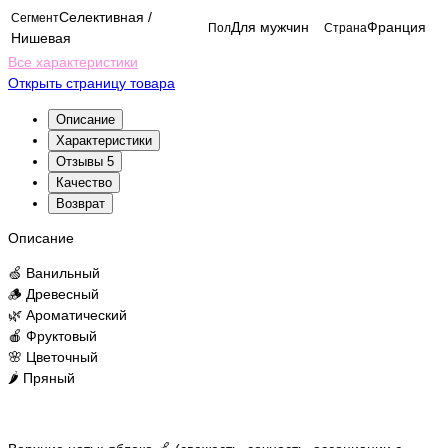
Селективная /
Сегмент
Для мужчин
Франция
Пол
Страна
Нишевая
Все характеристики
Открыть страницу товара
Описание
Характеристики
Отзывы
5
Качество
Возврат
Описание
🍏 Ванильный
🪵 Древесный
🌿 Ароматический
🍎 Фруктовый
🌸 Цветочный
🌶️ Пряный