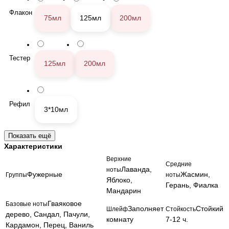
Флакон
75мл
125мл
200мл
Тестер
125мл
200мл
Рефил
3*10мл
Показать ещё
Другое
Характеристики
Верхние
Средние
Лаванда,
ноты
Фужерные
Жасмин,
Группы
ноты
Гель для душа 200мл
Яблоко,
Герань, Фиалка
Мандарин
Гваяковое
Базовые ноты
Заполняет
Стойкий
Шлейф
Стойкость
дерево, Сандал, Пачули,
комнату
7-12 ч.
Кардамон, Перец, Ваниль