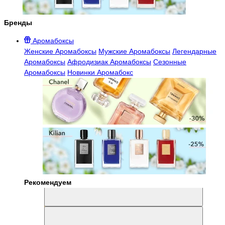
Бренды
Аромабоксы
Женские Аромабоксы
Мужские Аромабоксы
Легендарные
Аромабоксы
Афродизиак Аромабоксы
Сезонные
Аромабоксы
Новинки Аромабокс
Рекомендуем
Aromabox Легенда