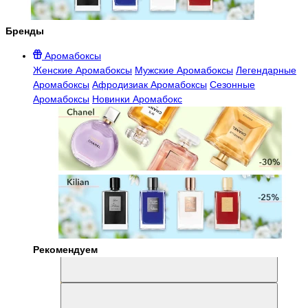
Бренды
Аромабоксы
Женские Аромабоксы
Мужские Аромабоксы
Легендарные
Аромабоксы
Афродизиак Аромабоксы
Сезонные
Аромабоксы
Новинки Аромабокс
Рекомендуем
Aromabox Легенда