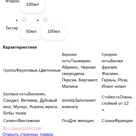
Флакон
100мл
Тестер
50мл
100мл
Характеристики
Верхние
Средние
Танжерин,
Белая
ноты
ноты
Абрикос, Черная
фрезия,
Фруктовые,Цветочные
Группы
смородина,
Жасмин,
Персик, Бергамот,
Герань, Роза,
Малина
Иланг-иланг
Бензоин,
Базовые ноты
Очень
Стойкость
Сандал, Ветивер, Дубовый
Заполняет
Шлейф
стойкий от 12
мох, Мускус, Корень ириса,
комнату
ч.
Бобы тонка
Винтажная
Для женщин
Франция
Сегмент
Пол
Страна
Все характеристики
Открыть страницу товара