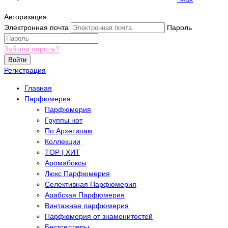
Авторизация
Электронная почта
Пароль
Забыли пароль?
Войти
Регистрация
Главная
Парфюмерия
Парфюмерия
Группы нот
По Архетипам
Коллекции
TOP | ХИТ
Аромабоксы
Люкс Парфюмерия
Селективная Парфюмерия
Арабская Парфюмерия
Винтажная парфюмерия
Парфюмерия от знаменитостей
Бестселлеры