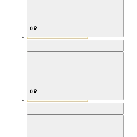
0 ₽
Aromabox Бестселлер
0 ₽
Aromabox Нежность