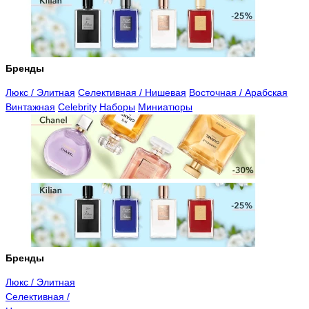
Бренды
Люкс / Элитная
Селективная / Нишевая
Восточная / Арабская
Винтажная
Celebrity
Наборы
Миниатюры
Бренды
Люкс / Элитная
Селективная /