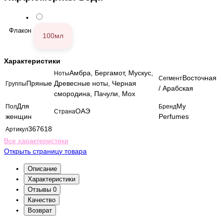
Флакон
100мл
Характеристики
Амбра, Бергамот, Мускус,
Ноты
Восточная
Сегмент
Пряные
Древесные ноты, Черная
Группы
/ Арабская
смородина, Пачули, Мох
Для
My
Пол
Бренд
ОАЭ
Страна
женщин
Perfumes
367618
Артикул
Все характеристики
Открыть страницу товара
Описание
Характеристики
Отзывы
0
Качество
Возврат