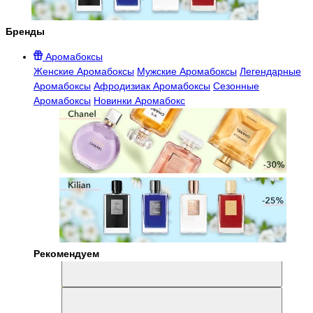
Бренды
Аромабоксы
Женские Аромабоксы
Мужские Аромабоксы
Легендарные
Аромабоксы
Афродизиак Аромабоксы
Сезонные
Аромабоксы
Новинки Аромабокс
Рекомендуем
Aromabox Легенда