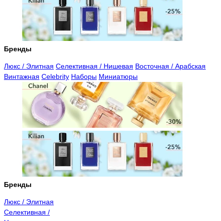
Бренды
Люкс / Элитная
Селективная / Нишевая
Восточная / Арабская
Винтажная
Celebrity
Наборы
Миниатюры
Бренды
Люкс / Элитная
Селективная /