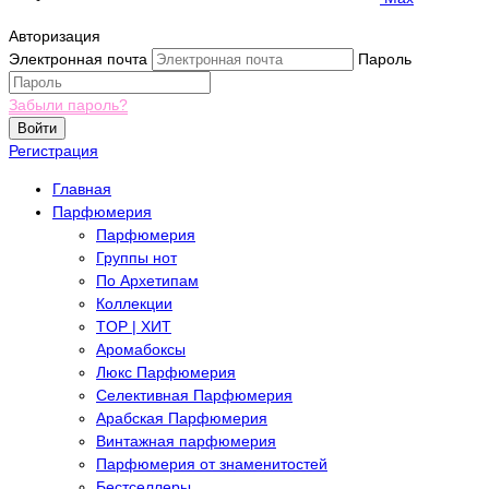
Авторизация
Электронная почта
Пароль
Забыли пароль?
Войти
Регистрация
Главная
Парфюмерия
Парфюмерия
Группы нот
По Архетипам
Коллекции
TOP | ХИТ
Аромабоксы
Люкс Парфюмерия
Селективная Парфюмерия
Арабская Парфюмерия
Винтажная парфюмерия
Парфюмерия от знаменитостей
Бестселлеры