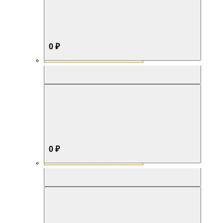
0 ₽
Aromabox Бестселлер
0 ₽
Aromabox Нежность