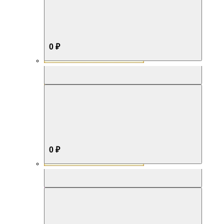
0 ₽
Aromabox Бестселлер
0 ₽
Aromabox Нежность