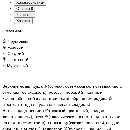
Характеристики
Отзывы
0
Качество
Возврат
Описание
🌸 Фруктовый
🌹 Розовый
🍬 Сладкий
💐 Цветочный
✨ Мускусный
Верхние ноты: груша 🍐(сочная, освежающая, в отзывах часто
отмечают ее сладость), розовый перец🌶️(пикантный,
искрящийся, добавляет игривости), чёрная смородина 🍇
(терпкая, ягодная, уравновешивает сладость).
Ноты сердца: жасмин 🌼(нежный, цветочный, придает
женственности), роза 🌹(классическая, элегантная, в отзывах
говорят о ее мягкости), ландыш 🌿(свежий, весенний, создает
ощущение чистоты), гелиотроп 🌸(пудровый, ванильный,