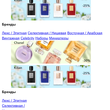
Бренды
Люкс / Элитная
Селективная / Нишевая
Восточная / Арабская
Винтажная
Celebrity
Наборы
Миниатюры
Бренды
Люкс / Элитная
Селективная /