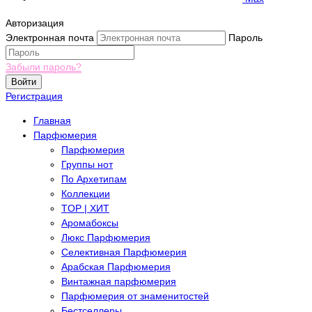
Авторизация
Электронная почта
Пароль
Забыли пароль?
Войти
Регистрация
Главная
Парфюмерия
Парфюмерия
Группы нот
По Архетипам
Коллекции
TOP | ХИТ
Аромабоксы
Люкс Парфюмерия
Селективная Парфюмерия
Арабская Парфюмерия
Винтажная парфюмерия
Парфюмерия от знаменитостей
Бестселлеры