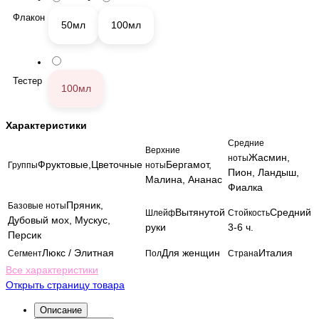
Флакон
50мл
100мл
Тестер
100мл
Характеристики
Средние
Верхние
Жасмин,
ноты
Фруктовые,Цветочные
Бергамот,
Группы
ноты
Пион, Ландыш,
Малина, Ананас
Фиалка
Пряник,
Базовые ноты
Вытянутой
Средний
Шлейф
Стойкость
Дубовый мох, Мускус,
руки
3-6 ч.
Персик
Люкс / Элитная
Для женщин
Италия
Сегмент
Пол
Страна
Все характеристики
Открыть страницу товара
Описание