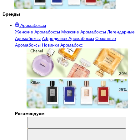
Бренды
Аромабоксы
Женские Аромабоксы
Мужские Аромабоксы
Легендарные
Аромабоксы
Афродизиак Аромабоксы
Сезонные
Аромабоксы
Новинки Аромабокс
Рекомендуем
Aromabox Легенда