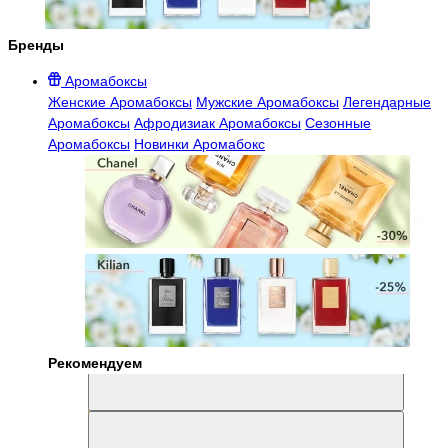
Бренды
Аромабоксы
Женские Аромабоксы
Мужские Аромабоксы
Легендарные
Аромабоксы
Афродизиак Аромабоксы
Сезонные
Аромабоксы
Новинки Аромабокс
Рекомендуем
Aromabox Легенда