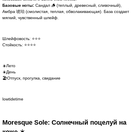
Базовые ноты:
Сандал 🪵 (теплый, древесный, сливочный),
Амбра 琥珀 (смолистая, теплая, обволакивающая). База создает
мягкий, чувственный шлейф.
Шлейфовость: ⭐️⭐️⭐️
Стойкость: ⭐️⭐️⭐️⭐️
☀️Лето
☀️День
🏖️Отпуск, прогулка, свидание
lowtidetime
Moresque Sole: Солнечный поцелуй на
коже ☀️