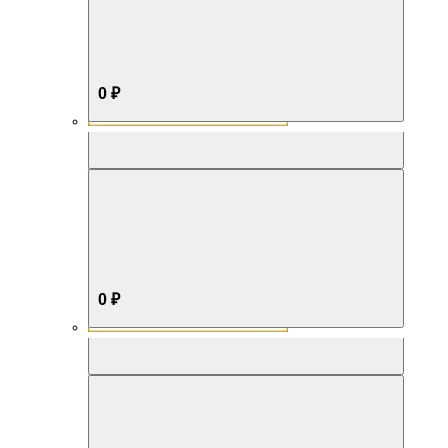
0 ₽
Aromabox Бестселлер
0 ₽
Aromabox Нежность