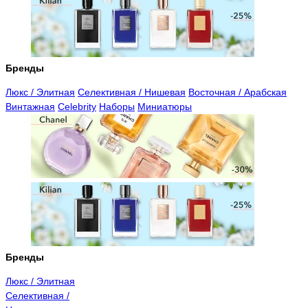
Бренды
Люкс / Элитная
Селективная / Нишевая
Восточная / Арабская
Винтажная
Celebrity
Наборы
Миниатюры
Бренды
Люкс / Элитная
Селективная /