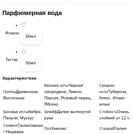
Парфюмерная вода
Флакон
50мл
Тестер
50мл
Характеристики
Черная
Верхние ноты
Средние
Древесные,
смородина, Лимон,
Тубероза,
Группы
ноты
Восточные
Персик, Розовый перец,
Кокос, Иланг-
Яблоко
иланг
Амбра,
Далее вытянутой
Очень
Базовые ноты
Шлейф
Стойкость
Пачули, Мускус
руки
стойкий от 12 ч.
Селективная
Сегмент
Унисекс
Италия
Пол
Страна
/ Нишевая