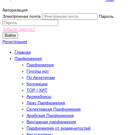
Авторизация
Электронная почта
Пароль
Забыли пароль?
Войти
Регистрация
Главная
Парфюмерия
Парфюмерия
Группы нот
По Архетипам
Коллекции
TOP | ХИТ
Аромабоксы
Люкс Парфюмерия
Селективная Парфюмерия
Арабская Парфюмерия
Винтажная парфюмерия
Парфюмерия от знаменитостей
Бестселлеры