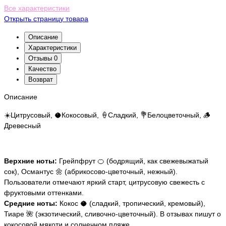
Все характеристики
Открыть страницу товара
Описание
Характеристики
Отзывы
0
Качество
Возврат
Описание
☀️Цитрусовый, 🥥Кокосовый, 🍦Сладкий, 💐Белоцветочный, 🪵
Древесный
Верхние ноты:
Грейпфрут 🍊 (бодрящий, как свежевыжатый
сок), Османтус 🌼 (абрикосово-цветочный, нежный).
Пользователи отмечают яркий старт, цитрусовую свежесть с
фруктовыми оттенками.
Средние ноты:
Кокос 🥥 (сладкий, тропический, кремовый),
Тиаре 🌺 (экзотический, сливочно-цветочный). В отзывах пишут о
кокосовой мякоти и солнечном пляже.