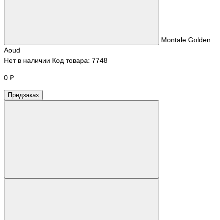
Montale Golden
Aoud
Нет в наличии
Нет в наличии
Код товара:
7748
MONTALE
Golden Aoud
0 ₽
Предзаказ