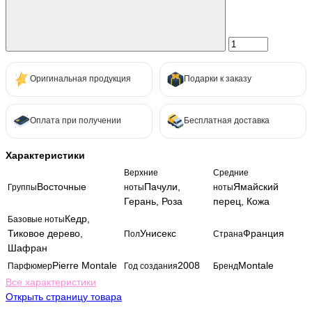
Оригинальная продукция
Подарки к заказу
Оплата при получении
Бесплатная доставка
Характеристики
Верхние
Средние
Восточные
Пачули,
Ямайский
Группы
ноты
ноты
Герань, Роза
перец, Кожа
Кедр,
Базовые ноты
Тиковое дерево,
Унисекс
Франция
Пол
Страна
Шафран
Pierre Montale
2008
Montale
Парфюмер
Год создания
Бренд
Все характеристики
Открыть страницу товара