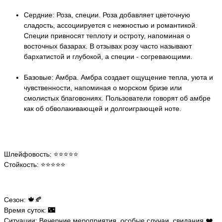
Сердние: Роза, специи. Роза добавляет цветочную
сладость, ассоциируется с нежностью и романтикой.
Специи привносят теплоту и остроту, напоминая о
восточных базарах. В отзывах розу часто называют
бархатистой и глубокой, а специи - согревающими.
Базовые: Амбра. Амбра создает ощущение тепла, уюта и
чувственности, напоминая о морском бризе или
смолистых благовониях. Пользователи говорят об амбре
как об обволакивающей и долгоиграющей ноте.
Шлейфовость: ⭐️⭐️⭐️⭐️⭐️
Стойкость: ⭐️⭐️⭐️⭐️⭐️
Сезон: 🍁🍂
Время суток: 🌃
Ситуации: Вечерние мероприятия, особые случаи, свидания ❤️.