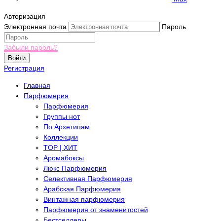
Авторизация
Электронная почта
Пароль
Забыли пароль?
Войти
Регистрация
Главная
Парфюмерия
Парфюмерия
Группы нот
По Архетипам
Коллекции
TOP | ХИТ
Аромабоксы
Люкс Парфюмерия
Селективная Парфюмерия
Арабская Парфюмерия
Винтажная парфюмерия
Парфюмерия от знаменитостей
Бестселлеры