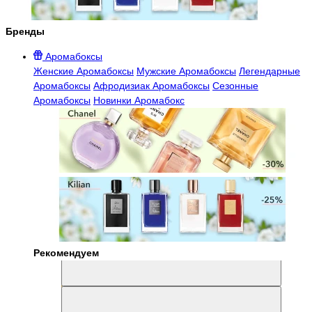
Бренды
Аромабоксы
Женские Аромабоксы
Мужские Аромабоксы
Легендарные
Аромабоксы
Афродизиак Аромабоксы
Сезонные
Аромабоксы
Новинки Аромабокс
Рекомендуем
Aromabox Легенда