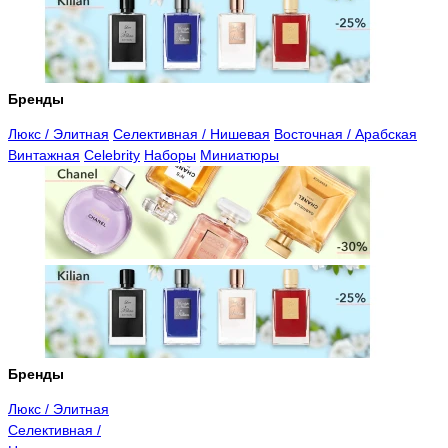
Бренды
Люкс / Элитная
Селективная / Нишевая
Восточная / Арабская
Винтажная
Celebrity
Наборы
Миниатюры
Бренды
Люкс / Элитная
Селективная /