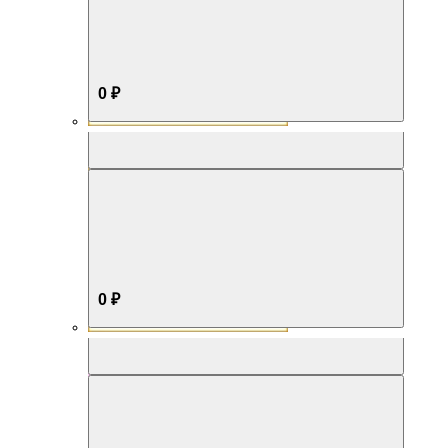
0 ₽
Aromabox Бестселлер
0 ₽
Aromabox Нежность