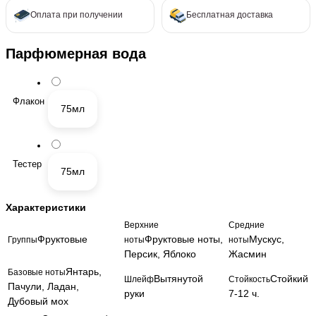
Оплата при получении
Бесплатная доставка
Парфюмерная вода
Флакон
75мл
Тестер
75мл
Характеристики
Верхние
Средние
Фруктовые
Фруктовые ноты,
Мускус,
Группы
ноты
ноты
Персик, Яблоко
Жасмин
Янтарь,
Базовые ноты
Вытянутой
Стойкий
Шлейф
Стойкость
Пачули, Ладан,
руки
7-12 ч.
Дубовый мох