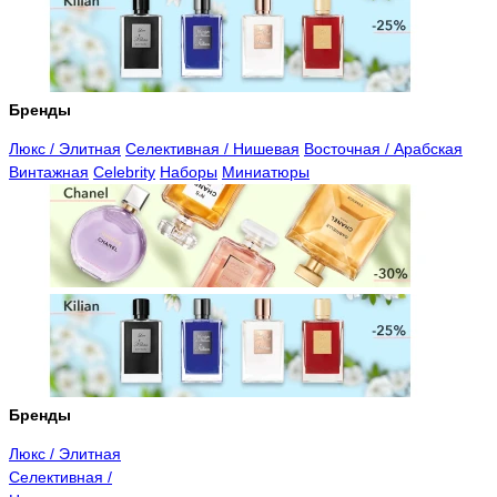
Бренды
Люкс / Элитная
Селективная / Нишевая
Восточная / Арабская
Винтажная
Celebrity
Наборы
Миниатюры
Бренды
Люкс / Элитная
Селективная /