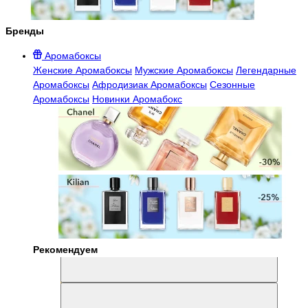
Бренды
Аромабоксы
Женские Аромабоксы
Мужские Аромабоксы
Легендарные
Аромабоксы
Афродизиак Аромабоксы
Сезонные
Аромабоксы
Новинки Аромабокс
Рекомендуем
Aromabox Легенда