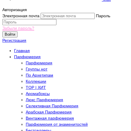
Авторизация
Электронная почта
Пароль
Забыли пароль?
Войти
Регистрация
Главная
Парфюмерия
Парфюмерия
Группы нот
По Архетипам
Коллекции
TOP | ХИТ
Аромабоксы
Люкс Парфюмерия
Селективная Парфюмерия
Арабская Парфюмерия
Винтажная парфюмерия
Парфюмерия от знаменитостей
Бестселлеры