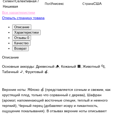
Селективная /
Сегмент
Унисекс
США
Пол
Страна
Нишевая
Все характеристики
Открыть страницу товара
Описание
Характеристики
Отзывы
0
Качество
Возврат
Описание
Основные аккорды: Древесный 🪵, Кожаный 🟫, Животный 🐆,
Табачный 🚬, Фруктовый 🍎.
Верхние ноты: Яблоко 🍏 (представляется сочным и свежим, как
хрустящий плод, только что сорванный с дерева), Шафран
(аромат, напоминающий восточные специи, теплый и немного
терпкий), Черный перец (добавляет искру и пикантность,
ощущение покалывания). В отзывах верхние ноты описывают