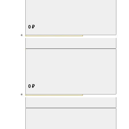
0 ₽
Aromabox Бестселлер
0 ₽
Aromabox Нежность