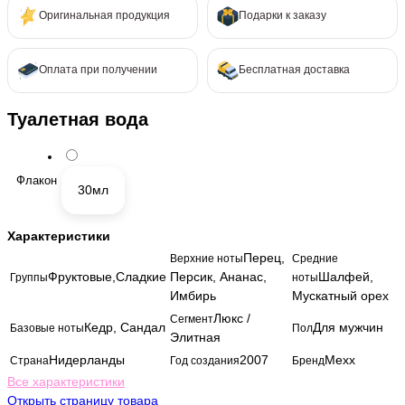
Оригинальная продукция
Подарки к заказу
Оплата при получении
Бесплатная доставка
Туалетная вода
Флакон
30мл
Характеристики
Перец,
Верхние ноты
Средние
Фруктовые,Сладкие
Персик, Ананас,
Шалфей,
Группы
ноты
Имбирь
Мускатный орех
Люкс /
Сегмент
Кедр, Сандал
Для мужчин
Базовые ноты
Пол
Элитная
Нидерланды
2007
Mexx
Страна
Год создания
Бренд
Все характеристики
Открыть страницу товара