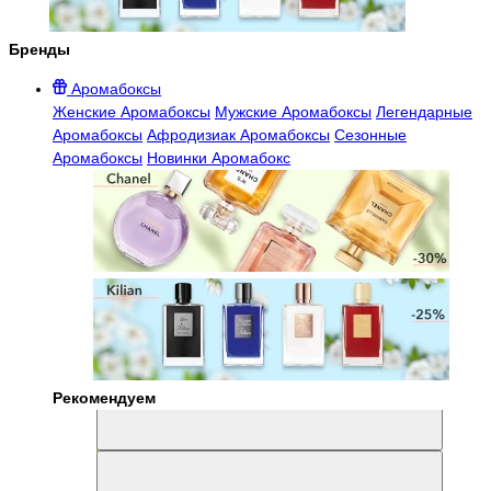
Бренды
Аромабоксы
Женские Аромабоксы
Мужские Аромабоксы
Легендарные
Аромабоксы
Афродизиак Аромабоксы
Сезонные
Аромабоксы
Новинки Аромабокс
Рекомендуем
Aromabox Легенда