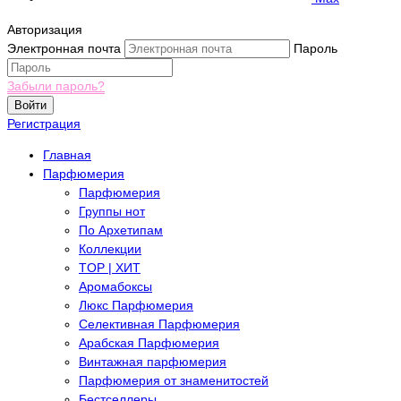
Авторизация
Электронная почта
Пароль
Забыли пароль?
Войти
Регистрация
Главная
Парфюмерия
Парфюмерия
Группы нот
По Архетипам
Коллекции
TOP | ХИТ
Аромабоксы
Люкс Парфюмерия
Селективная Парфюмерия
Арабская Парфюмерия
Винтажная парфюмерия
Парфюмерия от знаменитостей
Бестселлеры