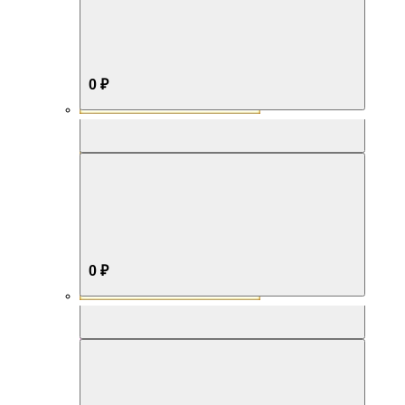
0 ₽
Aromabox Бестселлер
0 ₽
Aromabox Нежность