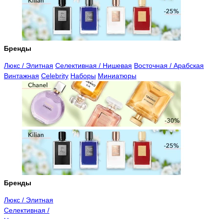
Бренды
Люкс / Элитная
Селективная / Нишевая
Восточная / Арабская
Винтажная
Celebrity
Наборы
Миниатюры
Бренды
Люкс / Элитная
Селективная /