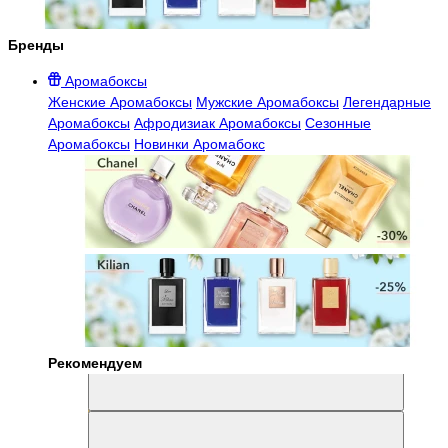
Бренды
Аромабоксы
Женские Аромабоксы
Мужские Аромабоксы
Легендарные
Аромабоксы
Афродизиак Аромабоксы
Сезонные
Аромабоксы
Новинки Аромабокс
Рекомендуем
Aromabox Легенда