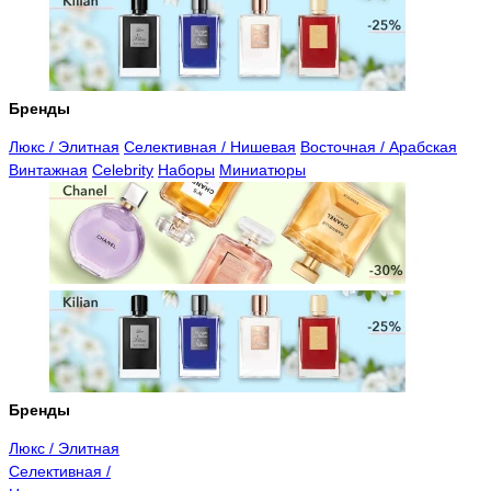
Бренды
Люкс / Элитная
Селективная / Нишевая
Восточная / Арабская
Винтажная
Celebrity
Наборы
Миниатюры
Бренды
Люкс / Элитная
Селективная /