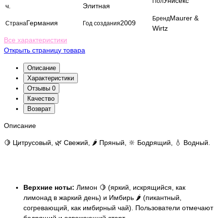
Унисекс
Пол
ч.
Элитная
Maurer &
Бренд
Германия
2009
Страна
Год создания
Wirtz
Все характеристики
Открыть страницу товара
Описание
Характеристики
Отзывы
0
Качество
Возврат
Описание
🍋 Цитрусовый, 🌿 Свежий, 🌶️ Пряный, 🔆 Бодрящий, 💧 Водный.
Верхние ноты:
Лимон 🍋 (яркий, искрящийся, как
лимонад в жаркий день) и Имбирь 🌶️ (пикантный,
согревающий, как имбирный чай). Пользователи отмечают