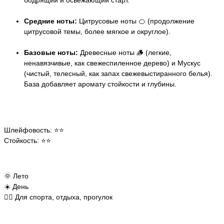
бодрящий и освежающий старт.
Средние ноты:
Цитрусовые ноты 🍊 (продолжение
цитрусовой темы, более мягкое и округлое).
Базовые ноты:
Древесные ноты 🪵 (легкие,
ненавязчивые, как свежеспиленное дерево) и Мускус
(чистый, телесный, как запах свежевыстиранного белья).
База добавляет аромату стойкости и глубины.
Шлейфовость: ⭐⭐
Стойкость: ⭐⭐
🌞 Лето
☀️ День
🧘‍♀️ Для спорта, отдыха, прогулок