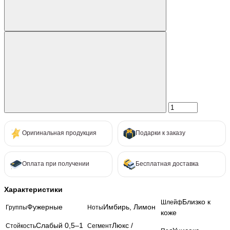
Оригинальная продукция
Подарки к заказу
Оплата при получении
Бесплатная доставка
Характеристики
Близко к
Шлейф
Фужерные
Имбирь, Лимон
Группы
Ноты
коже
Слабый 0,5–1
Люкс /
Стойкость
Сегмент