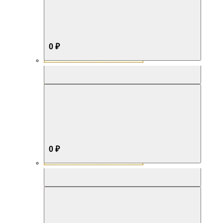
0 ₽
Aromabox Бестселлер
0 ₽
Aromabox Нежность