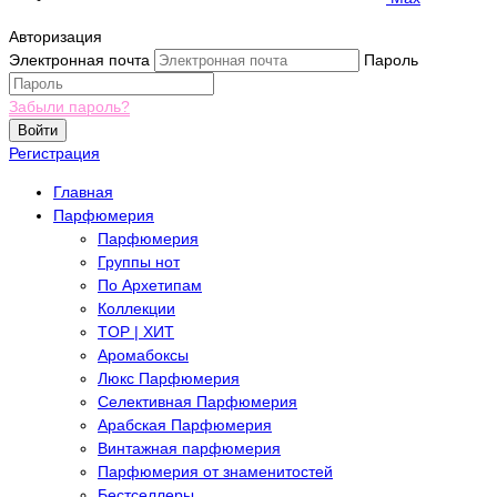
Авторизация
Электронная почта
Пароль
Забыли пароль?
Войти
Регистрация
Главная
Парфюмерия
Парфюмерия
Группы нот
По Архетипам
Коллекции
TOP | ХИТ
Аромабоксы
Люкс Парфюмерия
Селективная Парфюмерия
Арабская Парфюмерия
Винтажная парфюмерия
Парфюмерия от знаменитостей
Бестселлеры