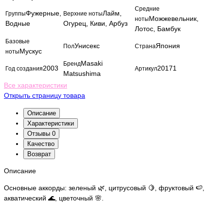
Средние
Фужерные,
Лайм,
Группы
Верхние ноты
Можжевельник,
ноты
Водные
Огурец, Киви, Арбуз
Лотос, Бамбук
Базовые
Унисекс
Япония
Пол
Страна
Мускус
ноты
Masaki
Бренд
2003
20171
Год создания
Артикул
Matsushima
Все характеристики
Открыть страницу товара
Описание
Характеристики
Отзывы
0
Качество
Возврат
Описание
Основные аккорды: зеленый 🌿, цитрусовый 🍋, фруктовый 🍉,
акватический 🌊, цветочный 🌸.