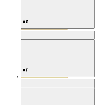
0 ₽
Aromabox Бестселлер
0 ₽
Aromabox Нежность