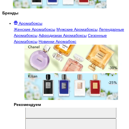
Бренды
Аромабоксы
Женские Аромабоксы
Мужские Аромабоксы
Легендарные
Аромабоксы
Афродизиак Аромабоксы
Сезонные
Аромабоксы
Новинки Аромабокс
Рекомендуем
Aromabox Легенда