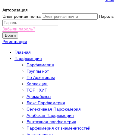
Авторизация
Электронная почта
Пароль
Забыли пароль?
Войти
Регистрация
Главная
Парфюмерия
Парфюмерия
Группы нот
По Архетипам
Коллекции
TOP | ХИТ
Аромабоксы
Люкс Парфюмерия
Селективная Парфюмерия
Арабская Парфюмерия
Винтажная парфюмерия
Парфюмерия от знаменитостей
Бестселлеры