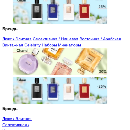
Бренды
Люкс / Элитная
Селективная / Нишевая
Восточная / Арабская
Винтажная
Celebrity
Наборы
Миниатюры
Бренды
Люкс / Элитная
Селективная /