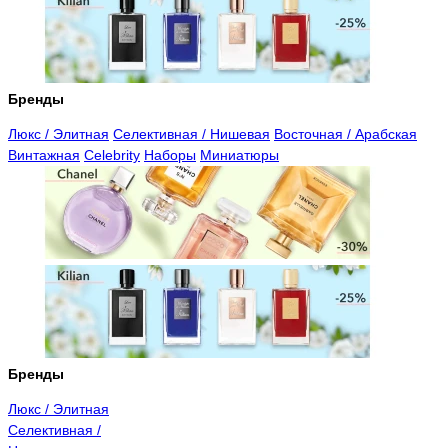
Бренды
Люкс / Элитная
Селективная / Нишевая
Восточная / Арабская
Винтажная
Celebrity
Наборы
Миниатюры
Бренды
Люкс / Элитная
Селективная /