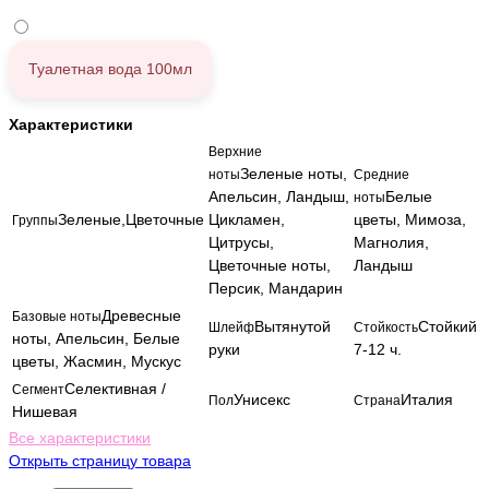
Туалетная вода 100мл
Характеристики
Верхние
Зеленые ноты,
ноты
Средние
Апельсин, Ландыш,
Белые
ноты
Зеленые,Цветочные
Цикламен,
цветы, Мимоза,
Группы
Цитрусы,
Магнолия,
Цветочные ноты,
Ландыш
Персик, Мандарин
Древесные
Базовые ноты
Вытянутой
Стойкий
Шлейф
Стойкость
ноты, Апельсин, Белые
руки
7-12 ч.
цветы, Жасмин, Мускус
Селективная /
Сегмент
Унисекс
Италия
Пол
Страна
Нишевая
Все характеристики
Открыть страницу товара