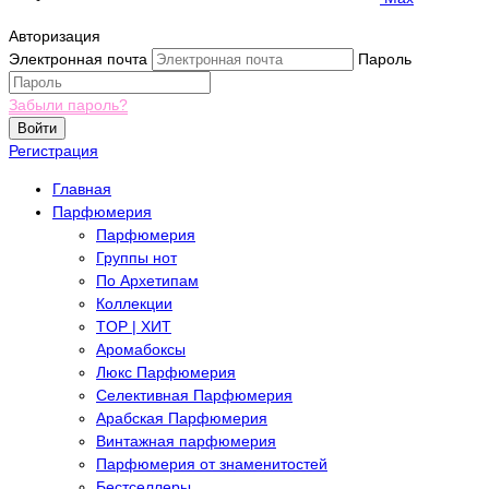
Авторизация
Электронная почта
Пароль
Забыли пароль?
Войти
Регистрация
Главная
Парфюмерия
Парфюмерия
Группы нот
По Архетипам
Коллекции
TOP | ХИТ
Аромабоксы
Люкс Парфюмерия
Селективная Парфюмерия
Арабская Парфюмерия
Винтажная парфюмерия
Парфюмерия от знаменитостей
Бестселлеры