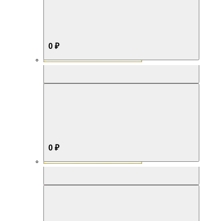
0 ₽
Aromabox Бестселлер
0 ₽
Aromabox Нежность