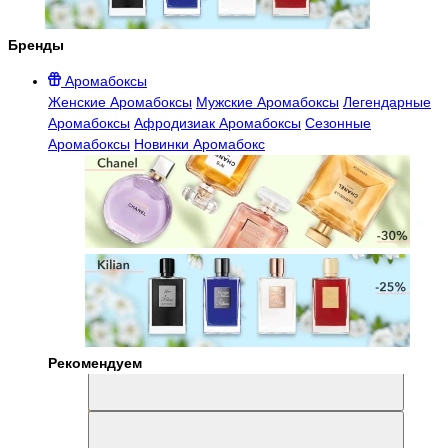
Бренды
Аромабоксы
Женские Аромабоксы
Мужские Аромабоксы
Легендарные
Аромабоксы
Афродизиак Аромабоксы
Сезонные
Аромабоксы
Новинки Аромабокс
Рекомендуем
Aromabox Легенда