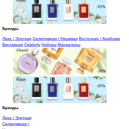
Бренды
Люкс / Элитная
Селективная / Нишевая
Восточная / Арабская
Винтажная
Celebrity
Наборы
Миниатюры
Бренды
Люкс / Элитная
Селективная /