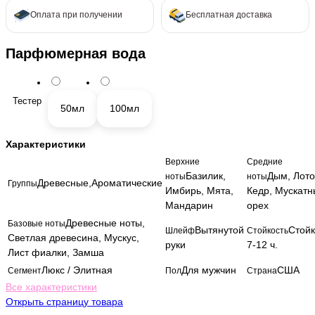
Оплата при получении
Бесплатная доставка
Парфюмерная вода
Тестер
50мл
100мл
Характеристики
Верхние
Средние
Базилик,
Дым, Лото
ноты
ноты
Древесные,Ароматические
Группы
Имбирь, Мята,
Кедр, Мускат
Мандарин
орех
Древесные ноты,
Базовые ноты
Вытянутой
Стой
Шлейф
Стойкость
Светлая древесина, Мускус,
руки
7-12 ч.
Лист фиалки, Замша
Люкс / Элитная
Для мужчин
США
Сегмент
Пол
Страна
Все характеристики
Открыть страницу товара