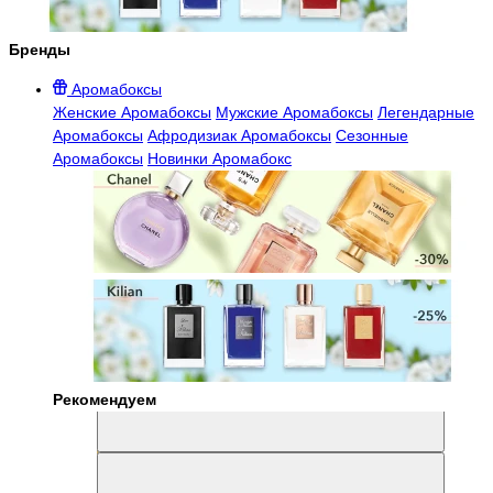
Бренды
Аромабоксы
Женские Аромабоксы
Мужские Аромабоксы
Легендарные
Аромабоксы
Афродизиак Аромабоксы
Сезонные
Аромабоксы
Новинки Аромабокс
Рекомендуем
Aromabox Легенда