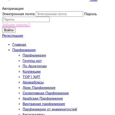
Авторизация
Электронная почта
Пароль
Забыли пароль?
Войти
Регистрация
Главная
Парфюмерия
Парфюмерия
Группы нот
По Архетипам
Коллекции
TOP | ХИТ
Аромабоксы
Люкс Парфюмерия
Селективная Парфюмерия
Арабская Парфюмерия
Винтажная парфюмерия
Парфюмерия от знаменитостей
Бестселлеры