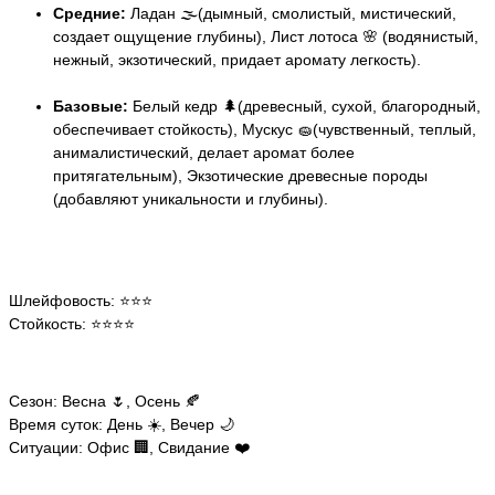
Средние:
Ладан 🌫️(дымный, смолистый, мистический,
создает ощущение глубины), Лист лотоса 🌸 (водянистый,
нежный, экзотический, придает аромату легкость).
Базовые:
Белый кедр 🌲(древесный, сухой, благородный,
обеспечивает стойкость), Мускус 🧽(чувственный, теплый,
анималистический, делает аромат более
притягательным), Экзотические древесные породы
(добавляют уникальности и глубины).
Шлейфовость: ⭐️⭐️⭐️
Стойкость: ⭐️⭐️⭐️⭐️
Сезон: Весна 🌷, Осень 🍂
Время суток: День ☀️, Вечер 🌙
Ситуации: Офис 🏢, Свидание ❤️