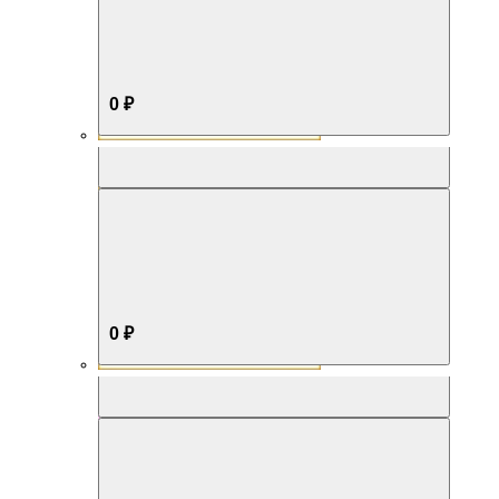
0 ₽
Aromabox Бестселлер
0 ₽
Aromabox Нежность