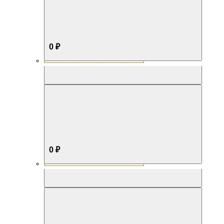
0 ₽
Aromabox Бестселлер
0 ₽
Aromabox Нежность