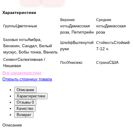
Характеристики
Верхние
Средние
Цветочные
Дамасская
Дамасская
Группы
ноты
ноты
роза, Петитгрейн
роза
Амбра,
Базовые ноты
Вытянутой
Стойкий
Шлейф
Стойкость
Бензоин, Сандал, Белый
руки
7-12 ч.
мускус, Бобы тонка, Ваниль
Селективная /
Сегмент
Унисекс
США
Пол
Страна
Нишевая
Все характеристики
Открыть страницу товара
Описание
Характеристики
Отзывы
0
Качество
Возврат
Описание