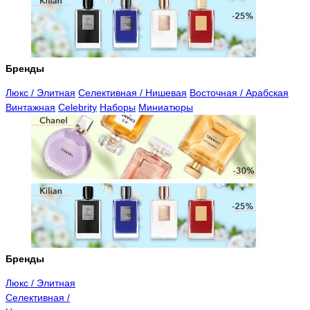
Бренды
Люкс / Элитная
Селективная / Нишевая
Восточная / Арабская
Винтажная
Celebrity
Наборы
Миниатюры
Бренды
Люкс / Элитная
Селективная /