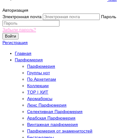
Авторизация
Электронная почта
Пароль
Забыли пароль?
Войти
Регистрация
Главная
Парфюмерия
Парфюмерия
Группы нот
По Архетипам
Коллекции
TOP | ХИТ
Аромабоксы
Люкс Парфюмерия
Селективная Парфюмерия
Арабская Парфюмерия
Винтажная парфюмерия
Парфюмерия от знаменитостей
Бестселлеры