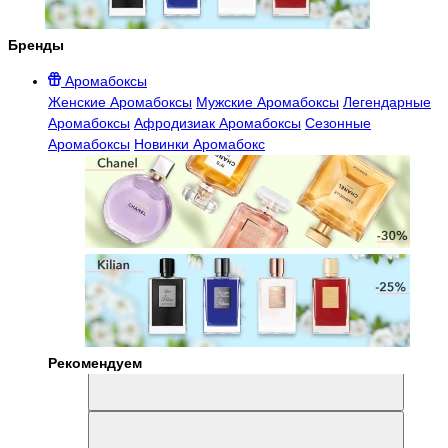
Бренды
Аромабоксы
Женские Аромабоксы
Мужские Аромабоксы
Легендарные
Аромабоксы
Афродизиак Аромабоксы
Сезонные
Аромабоксы
Новинки Аромабокс
Рекомендуем
Aromabox Легенда