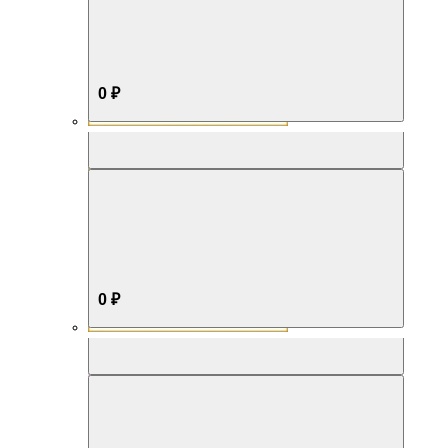
0 ₽
Aromabox Бестселлер
0 ₽
Aromabox Нежность