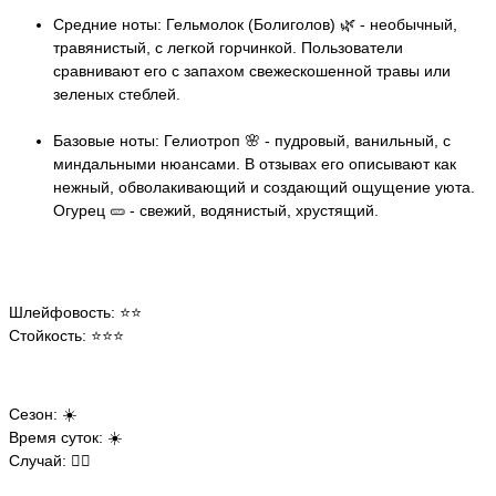
Средние ноты: Гельмолок (Болиголов) 🌿 - необычный,
травянистый, с легкой горчинкой. Пользователи
сравнивают его с запахом свежескошенной травы или
зеленых стеблей.
Базовые ноты: Гелиотроп 🌸 - пудровый, ванильный, с
миндальными нюансами. В отзывах его описывают как
нежный, обволакивающий и создающий ощущение уюта.
Огурец 🥒 - свежий, водянистый, хрустящий.
Шлейфовость: ⭐️⭐️
Стойкость: ⭐️⭐️⭐️
Сезон: ☀️
Время суток: ☀️
Случай: 🧘‍♀️