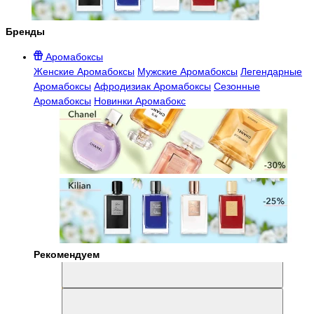
Бренды
Аромабоксы
Женские Аромабоксы
Мужские Аромабоксы
Легендарные
Аромабоксы
Афродизиак Аромабоксы
Сезонные
Аромабоксы
Новинки Аромабокс
Рекомендуем
Aromabox Легенда