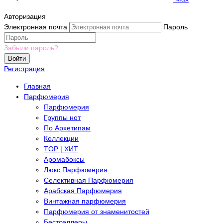
Авторизация
Электронная почта
Пароль
Забыли пароль?
Войти
Регистрация
Главная
Парфюмерия
Парфюмерия
Группы нот
По Архетипам
Коллекции
TOP | ХИТ
Аромабоксы
Люкс Парфюмерия
Селективная Парфюмерия
Арабская Парфюмерия
Винтажная парфюмерия
Парфюмерия от знаменитостей
Бестселлеры