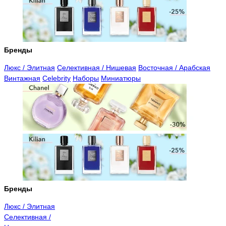
Бренды
Люкс / Элитная
Селективная / Нишевая
Восточная / Арабская
Винтажная
Celebrity
Наборы
Миниатюры
Бренды
Люкс / Элитная
Селективная /